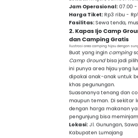
Jam Operasional:
07.00 -
Harga Tiket:
Rp3 ribu - Rp
Fasilitas:
Sewa tenda, mush
2. Kapas Ijo Camp Gro
dan Camping Gratis
Ilustrasi area camping hijau dengan sun
Buat yang ingin
camping
sa
Camp Ground
bisa jadi pi
ini punya area hijau yang l
dipakai anak-anak untuk b
khas pegunungan.
Suasananya tenang dan c
maupun teman. Di sekitar 
dengan harga makanan yan
pengunjung bisa meminjam t
Lokasi:
Jl. Gunungan, Sawa
Kabupaten Lumajang