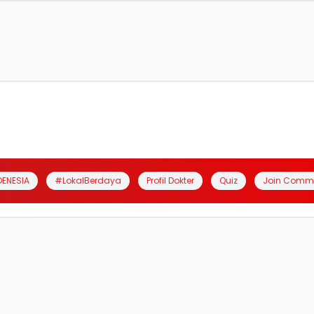
DENESIA
#LokalBerdaya
Profil Dokter
Quiz
Join Comm