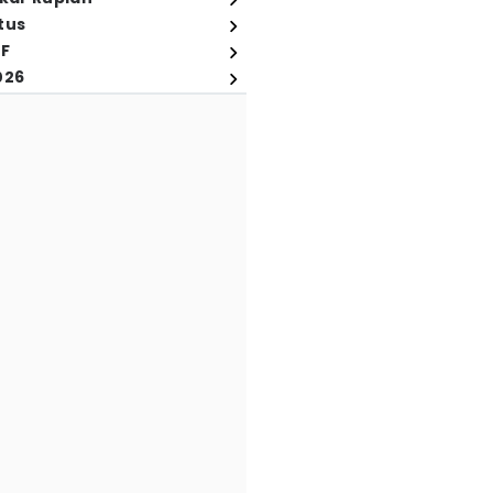
tus
FF
026