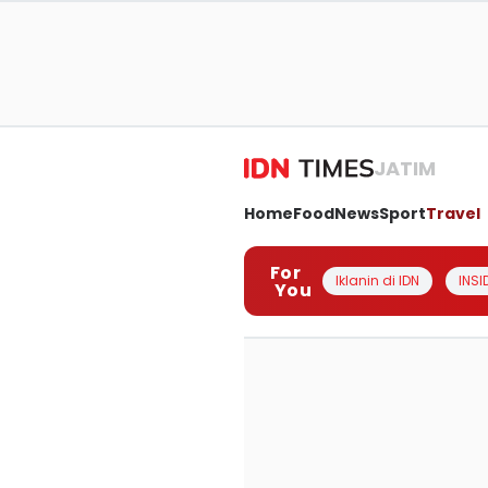
JATIM
Home
Food
News
Sport
Travel
For
Iklanin di IDN
INSI
You