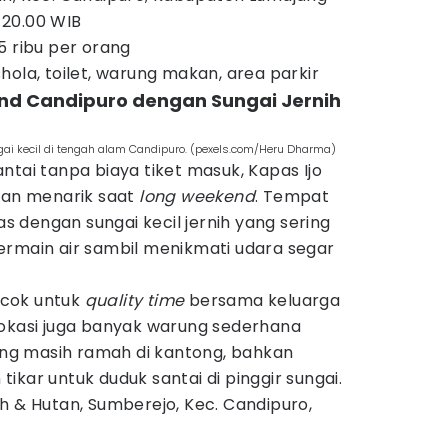
 20.00 WIB
5 ribu per orang
ola, toilet, warung makan, area parkir
und Candipuro dengan Sungai Jernih
gai kecil di tengah alam Candipuro. (pexels.com/Heru Dharma)
ntai tanpa biaya tiket masuk, Kapas Ijo
lihan menarik saat
long weekend
. Tempat
uas dengan sungai kecil jernih yang sering
ermain air sambil menikmati udara segar
ocok untuk
quality time
bersama keluarga
lokasi juga banyak warung sederhana
g masih ramah di kantong, bahkan
ikar untuk duduk santai di pinggir sungai.
h & Hutan, Sumberejo, Kec. Candipuro,