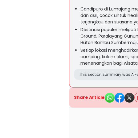
Candipuro di Lumajang me
dan asri, cocok untuk hea
terjangkau dan suasana ya
Destinasi populer meliput
Ground, Paralayang Gunung
Hutan Bambu Sumbermujur
Setiap lokasi menghadirka
camping, kolam alami, sp
menenangkan bagi wisata
This section summary was AI-a
Share Article