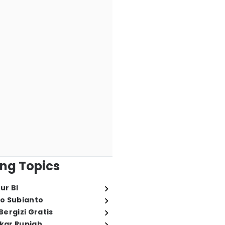
ng Topics
ur BI
o Subianto
ergizi Gratis
ukar Rupiah