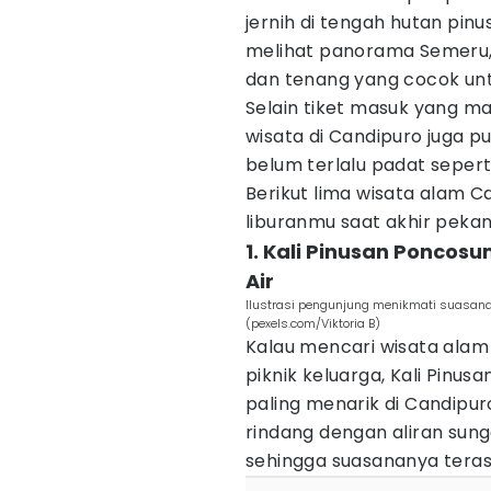
jernih di tengah hutan pinu
melihat panorama Semeru
dan tenang yang cocok un
Selain tiket masuk yang m
wisata di Candipuro juga p
belum terlalu padat seperti
Berikut lima wisata alam 
liburanmu saat akhir pekan
1. Kali Pinusan Poncos
Air
Ilustrasi pengunjung menikmati suasana
(pexels.com/Viktoria B)
Kalau mencari wisata ala
piknik keluarga, Kali Pinus
paling menarik di Candipu
rindang dengan aliran sung
sehingga suasananya teras