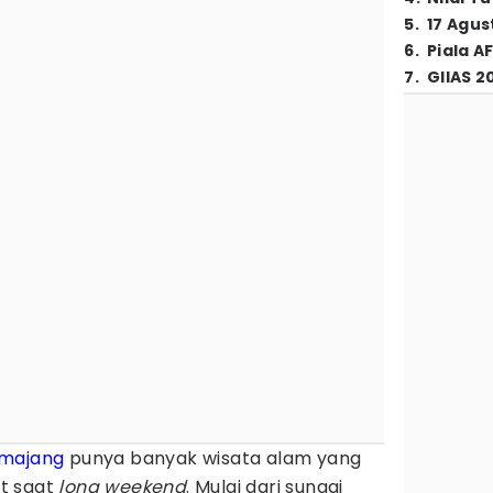
5
.
17 Agus
6
.
Piala A
7
.
GIIAS 2
majang
punya banyak wisata alam yang
t saat
long weekend
. Mulai dari sungai