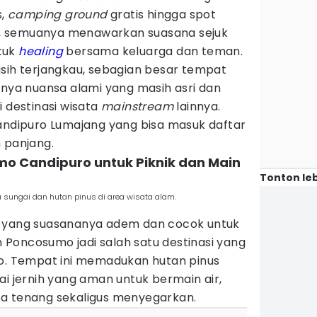
s,
camping ground
gratis hingga spot
, semuanya menawarkan suasana sejuk
tuk
healing
bersama keluarga dan teman.
asih terjangkau, sebagian besar tempat
unya nuansa alami yang masih asri dan
 destinasi wisata
mainstream
lainnya.
Candipuro Lumajang yang bisa masuk daftar
 panjang.
umo Candipuro untuk Piknik dan Main
Tonton leb
 sungai dan hutan pinus di area wisata alam.
m yang suasananya adem dan cocok untuk
an Poncosumo jadi salah satu destinasi yang
ro. Tempat ini memadukan hutan pinus
ai jernih yang aman untuk bermain air,
a tenang sekaligus menyegarkan.