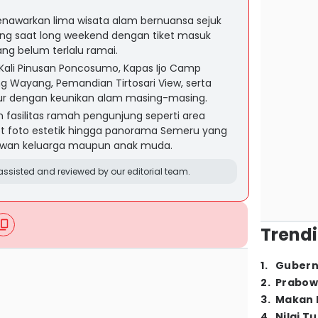
nawarkan lima wisata alam bernuansa sejuk
ling saat long weekend dengan tiket masuk
ng belum terlalu ramai.
i Kali Pinusan Poncosumo, Kapas Ijo Camp
 Wayang, Pemandian Tirtosari View, serta
 dengan keunikan alam masing-masing.
n fasilitas ramah pengunjung seperti area
ot foto estetik hingga panorama Semeru yang
wan keluarga maupun anak muda.
ssisted and reviewed by our editorial team.
Trendi
1
.
Gubern
2
.
Prabow
3
.
Makan B
4
.
Nilai T