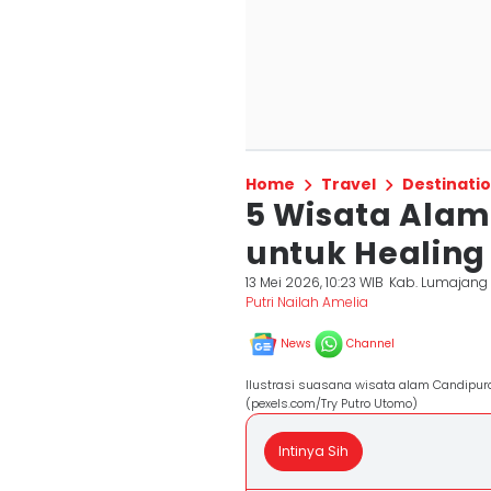
Home
Travel
Destinati
5 Wisata Ala
untuk Healing
13 Mei 2026, 10:23 WIB
Kab. Lumajang
Putri Nailah Amelia
News
Channel
Ilustrasi suasana wisata alam Candipur
(pexels.com/Try Putro Utomo)
Intinya Sih