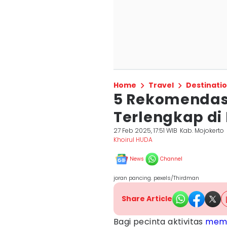
Home
Travel
Destinati
5 Rekomendasi
Terlengkap di
27 Feb 2025, 17:51 WIB
Kab. Mojokerto
Khoirul HUDA
News
Channel
joran pancing. pexels/Thirdman
Share Article
Bagi pecinta aktivitas
mem