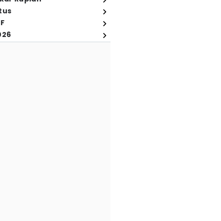
tus
FF
026