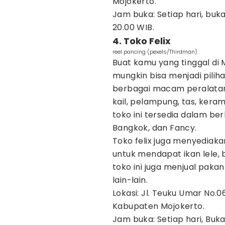
Mojokerto.
Jam buka: Setiap hari, buka
20.00 WIB.
4. Toko Felix
reel pancing (pexels/Thirdman)
Buat kamu yang tinggal di M
mungkin bisa menjadi pilih
berbagai macam peralatan 
kail, pelampung, tas, keram
toko ini tersedia dalam berb
Bangkok, dan Fancy.
Toko felix juga menyediak
untuk mendapat ikan lele, b
toko ini juga menjual paka
lain-lain.
Lokasi: Jl. Teuku Umar No.
Kabupaten Mojokerto.
Jam buka: Setiap hari, Buka