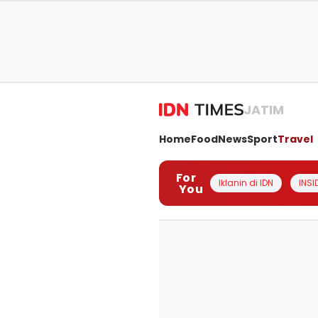
JATIM
Home
Food
News
Sport
Travel
For
Iklanin di IDN
INSI
You