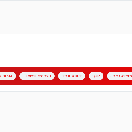
DENESIA
#LokalBerdaya
Profil Dokter
Quiz
Join Comm