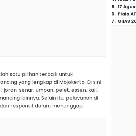
5
.
17 Agus
6
.
Piala A
7
.
GIIAS 2
h satu pilihan terbaik untuk
cing yang lengkap di Mojokerto. Di sini
, joran, senar, umpan, pelet, essen, kail,
ncing lainnya. Selain itu, pelayanan di
h dan responsif dalam menanggapi