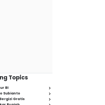
ng Topics
ur BI
o Subianto
ergizi Gratis
ukar Rupiah