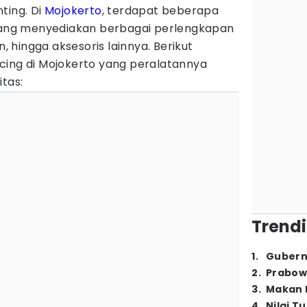
ting. Di
Mojokerto
, terdapat beberapa
 yang menyediakan berbagai perlengkapan
n, hingga aksesoris lainnya. Berikut
cing di Mojokerto yang peralatannya
itas:
Trendi
1
.
Gubern
2
.
Prabow
3
.
Makan B
4
.
Nilai T