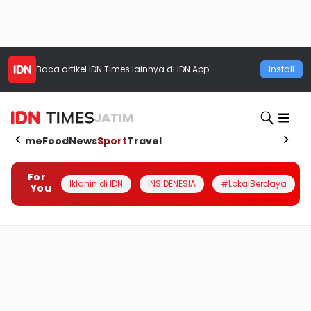
Baca artikel
IDN Times
lainnya di IDN App
Install
JATIM
Home
Food
News
Sport
Travel
For
Iklanin di IDN
INSIDENESIA
#LokalBerdaya
You