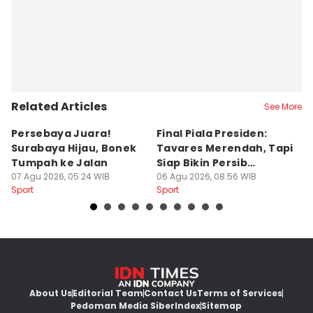
Related Articles
See More
Persebaya Juara!
Final Piala Presiden:
D
Surabaya Hijau, Bonek
Tavares Merendah, Tapi
P
Tumpah ke Jalan
Siap Bikin Persib
P
07 Agu 2026, 05:24 WIB
Tumbang
06 Agu 2026, 08:56 WIB
K
05
Sport
Sport
Sp
About Us
Editorial Team
Contact Us
Terms of Services
Pedoman Media Siber
Index
Sitemap