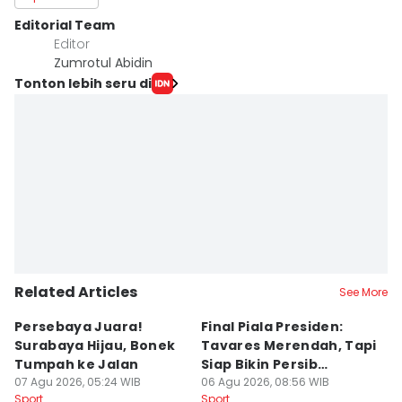
Editorial Team
Editor
Zumrotul Abidin
Tonton lebih seru di
Related Articles
See More
Persebaya Juara!
Final Piala Presiden:
D
Surabaya Hijau, Bonek
Tavares Merendah, Tapi
P
Tumpah ke Jalan
Siap Bikin Persib
P
07 Agu 2026, 05:24 WIB
Tumbang
06 Agu 2026, 08:56 WIB
K
05
Sport
Sport
Sp