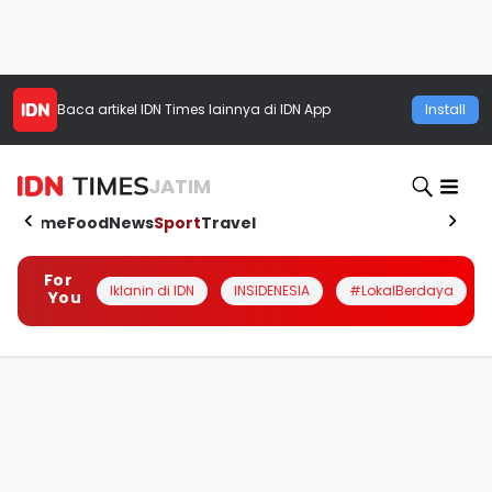
Baca artikel
IDN Times
lainnya di IDN App
Install
JATIM
Home
Food
News
Sport
Travel
For
Iklanin di IDN
INSIDENESIA
#LokalBerdaya
You