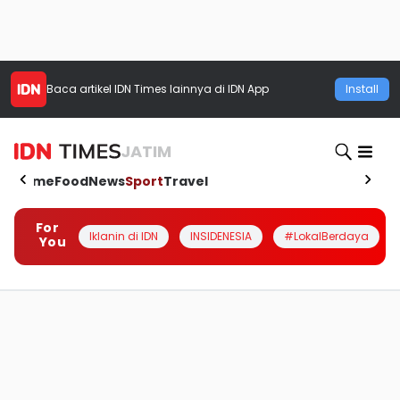
Baca artikel
IDN Times
lainnya di IDN App
Install
JATIM
Home
Food
News
Sport
Travel
For
Iklanin di IDN
INSIDENESIA
#LokalBerdaya
You