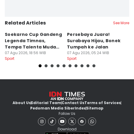
Related Articles
See More
Soekarno Cup Gandeng
Persebaya Juara!
Fi
Legenda Timnas,
Surabaya Hijau, Bonek
T
Tempa Talenta Muda
Tumpah ke Jalan
Si
Sepak Bola Indonesia
07 Agu 2026, 18:56 WIB
07 Agu 2026, 05:24 WIB
T
06
Sport
Sport
Sp
About Us
Editorial Team
Contact Us
Terms of Services
Pedoman Media Siber
Index
Sitemap
Follow Us
Download