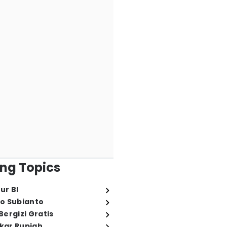
ng Topics
ur BI
o Subianto
ergizi Gratis
ukar Rupiah