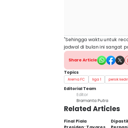
"Sehingga waktu untuk rec
jadwal di bulan ini sangat 
Share Article
Topics
Arema FC
liga 1
persik kedir
Editorial Team
Editor
Bramanta Putra
Related Articles
Final Piala
Dipast
Presiden: Tavares
Perpan