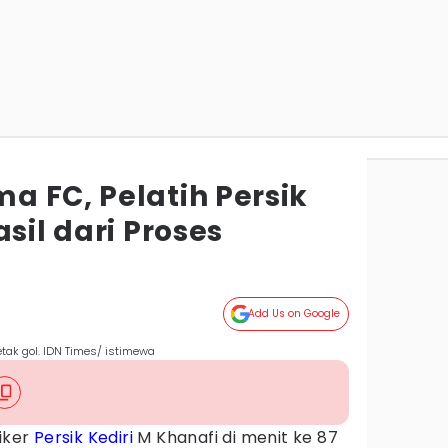
a FC, Pelatih Persik
sil dari Proses
Add Us on Google
cetak gol. IDN Times/ istimewa
riker
Persik Kediri
M Khanafi di menit ke 87