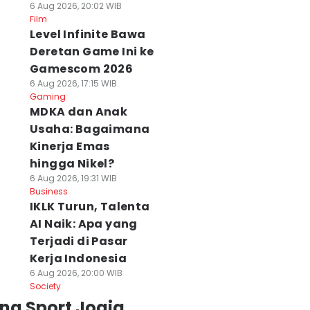
6 Aug 2026, 20:02 WIB
Film
Level Infinite Bawa
Deretan Game Ini ke
Gamescom 2026
6 Aug 2026, 17:15 WIB
Gaming
MDKA dan Anak
Usaha: Bagaimana
Kinerja Emas
hingga Nikel?
6 Aug 2026, 19:31 WIB
Business
IKLK Turun, Talenta
AI Naik: Apa yang
Terjadi di Pasar
Kerja Indonesia
6 Aug 2026, 20:00 WIB
Society
emifinal Mepet,
Persebaya Legawa
Arema FC Masuk
ng Sport Jogja
emain
Semifinal Dipindah
Semifinal Piala