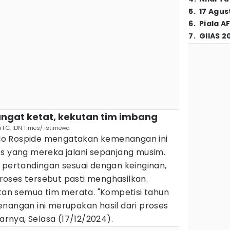
5
.
17 Agus
6
.
Piala A
7
.
GIIAS 2
sangat ketat, kekutan tim imbang
 FC. IDN Times/ istimewa
celo Rospide mengatakan kemenangan ini
es yang mereka jalani sepanjang musim.
 pertandingan sesuai dengan keinginan,
oses tersebut pasti menghasilkan.
atan semua tim merata. "Kompetisi tahun
enangan ini merupakan hasil dari proses
jarnya, Selasa (17/12/2024).