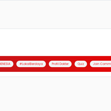
DENESIA
#LokalBerdaya
Profil Dokter
Quiz
Join Comm