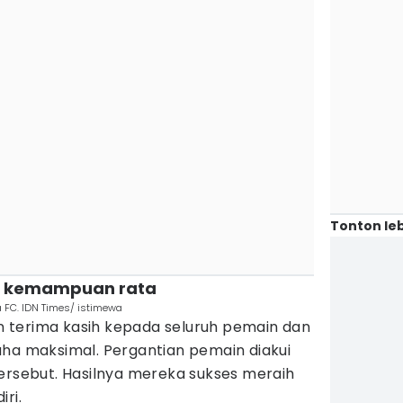
Tonton leb
an kemampuan rata
 FC. IDN Times/ istimewa
 terima kasih kepada seluruh pemain dan
aha maksimal. Pergantian pemain diakui
tersebut. Hasilnya mereka sukses meraih
ri.