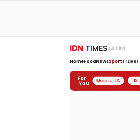
JATIM
Home
Food
News
Sport
Travel
For
Iklanin di IDN
INSI
You