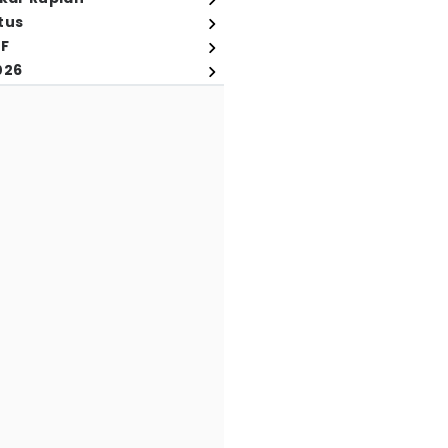
tus
FF
026