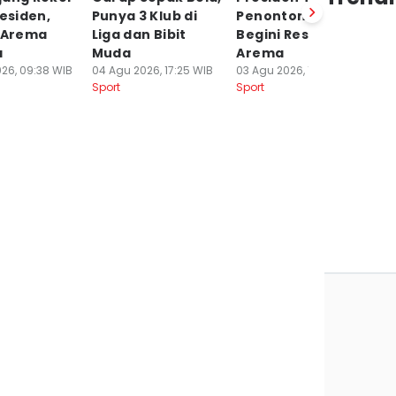
residen,
Punya 3 Klub di
Penonton di Bali,
P
h Arema
Liga dan Bibit
Begini Respons
S
a
Muda
Arema
Pi
26, 09:38 WIB
04 Agu 2026, 17:25 WIB
03 Agu 2026, 17:44 WIB
03
Sport
Sport
Sp