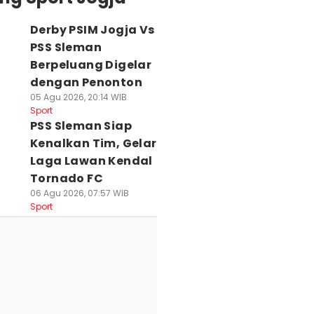
ersebaya-Persija
ke Bali
Presiden, Tapi
emprot Panitia
03 Agu 2026, 11:08 WIB
Strikernya jadi
Derby PSIM Jogja Vs
Sport
ala Presiden
Tumbal
PSS Sleman
 Agu 2026, 11:18 WIB
02 Agu 2026, 18:01 WIB
Berpeluang Digelar
ort
Sport
dengan Penonton
05 Agu 2026, 20:14 WIB
Sport
PSS Sleman Siap
Kenalkan Tim, Gelar
Laga Lawan Kendal
Tornado FC
06 Agu 2026, 07:57 WIB
Sport