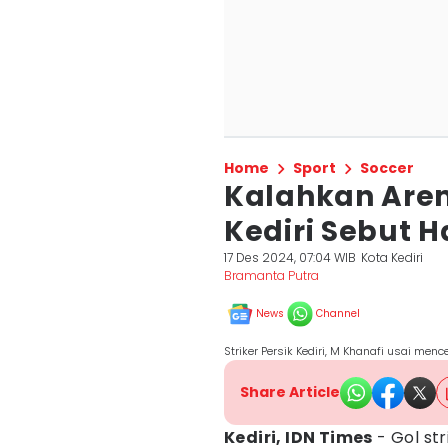
Home
Sport
Soccer
Kalahkan Arem
Kediri Sebut Ha
17 Des 2024, 07:04 WIB
Kota Kediri
Bramanta Putra
News
Channel
Striker Persik Kediri, M Khanafi usai men
Share Article
Kediri, IDN Times
- Gol st