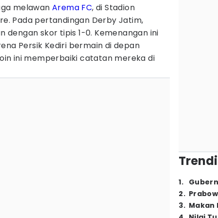
aga melawan
Arema FC
, di Stadion
ore. Pada pertandingan Derby Jatim,
dengan skor tipis 1-0. Kemenangan ini
ena Persik Kediri bermain di depan
 poin ini memperbaiki catatan mereka di
Trendi
1
.
Gubern
2
.
Prabow
3
.
Makan B
4
.
Nilai T