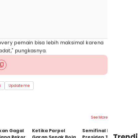
overy pemain bisa lebih maksimal karena
padat," pungkasnya.
i
Update me
See More
ikan Gagal
Ketika Parpol
Semifinal Piala
S
Trendi
jang Rekor
Garap Sepak Bola,
Presiden Tanpa
P