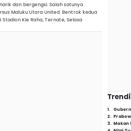
arik dan bergengsi. Salah satunya
rsus Maluku Utara United. Bentrok kedua
 Stadion Kie Raha, Ternate, Selasa
Trendi
1
.
Gubern
2
.
Prabow
3
.
Makan B
4
.
Nilai T