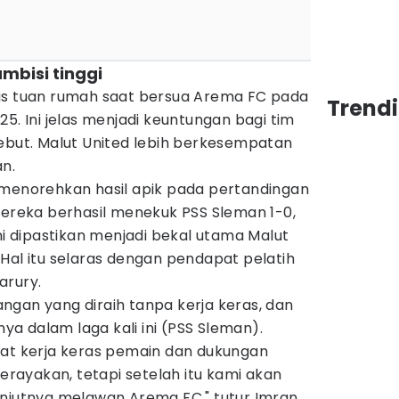
mbisi tinggi
us tuan rumah saat bersua Arema FC pada
Trendi
5. Ini jelas menjadi keuntungan bagi tim
sebut. Malut United lebih berkesempatan
n.
 menorehkan hasil apik pada pertandingan
Mereka berhasil menekuk PSS Sleman 1-0,
ini dipastikan menjadi bekal utama Malut
Hal itu selaras dengan pendapat pelatih
arury.
ngan yang diraih tanpa kerja keras, dan
a dalam laga kali ini (PSS Sleman).
kat kerja keras pemain dan dukungan
ayakan, tetapi setelah itu kami akan
anjutnya melawan Arema FC," tutur Imran