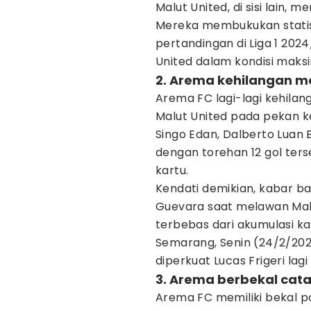
Malut United, di sisi lain,
Mereka membukukan statis
pertandingan di Liga 1 202
United dalam kondisi maksim
2. Arema kehilangan m
Arema FC lagi-lagi kehila
Malut United pada pekan ke
Singo Edan, Dalberto Luan B
dengan torehan 12 gol ter
kartu.
Kendati demikian, kabar ba
Guevara saat melawan Malu
terbebas dari akumulasi ka
Semarang, Senin (24/2/2025
diperkuat Lucas Frigeri lag
3. Arema berbekal cata
Arema FC memiliki bekal po