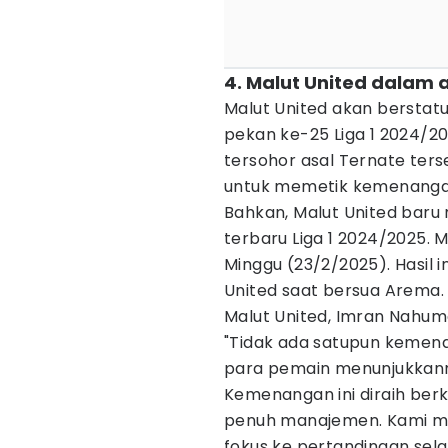
4. Malut United dalam a
Malut United akan berstat
pekan ke-25 Liga 1 2024/202
tersohor asal Ternate ter
untuk memetik kemenanga
Bahkan, Malut United baru
terbaru Liga 1 2024/2025. 
Minggu (23/2/2025). Hasil 
United saat bersua Arema. 
Malut United, Imran Nahum
"Tidak ada satupun kemena
para pemain menunjukkanny
Kemenangan ini diraih ber
penuh manajemen. Kami mer
fokus ke pertandingan sel