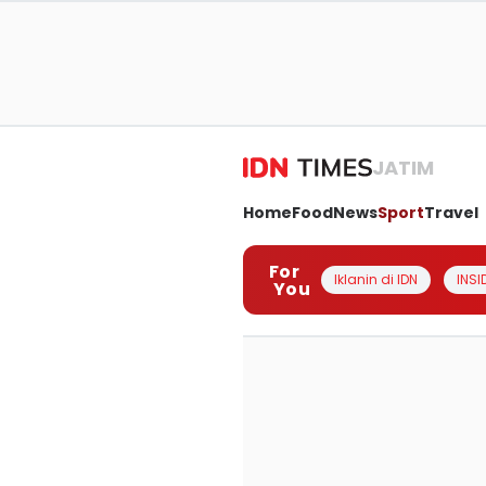
JATIM
Home
Food
News
Sport
Travel
For
Iklanin di IDN
INSI
You