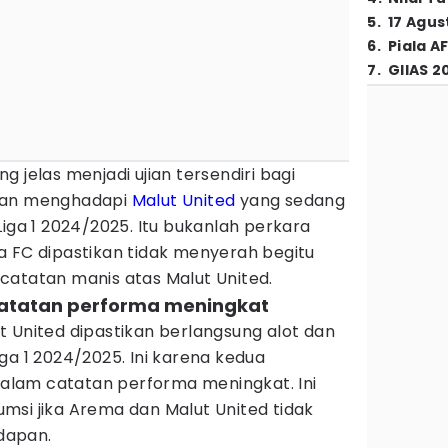
5
.
17 Agus
6
.
Piala A
7
.
GIIAS 2
 jelas menjadi ujian tersendiri bagi
akan menghadapi
Malut United
yang sedang
Liga 1 2024/2025. Itu bukanlah perkara
a FC dipastikan tidak menyerah begitu
catatan manis atas Malut United.
atatan performa meningkat
 United dipastikan berlangsung alot dan
ga 1 2024/2025. Ini karena kedua
lam catatan performa meningkat. Ini
msi jika Arema dan Malut United tidak
dapan.