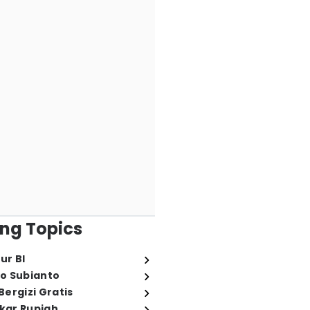
ng Topics
ur BI
o Subianto
ergizi Gratis
ukar Rupiah