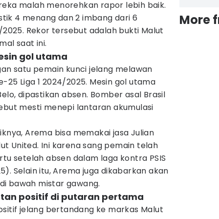
 mereka malah menorehkan rapor lebih baik.
More 
tik 4 menang dan 2 imbang dari 6
4/2025. Rekor tersebut adalah bukti Malut
al saat ini.
esin gol utama
ngan satu pemain kunci jelang melawan
-25 Liga 1 2024/2025. Mesin gol utama
elo, dipastikan absen. Bomber asal Brasil
sebut mesti menepi lantaran akumulasi
iknya, Arema bisa memakai jasa Julian
t United. Ini karena sang pemain telah
rtu setelah absen dalam laga kontra PSIS
). Selain itu, Arema juga dikabarkan akan
i di bawah mistar gawang.
tan positif di putaran pertama
sitif jelang bertandang ke markas Malut