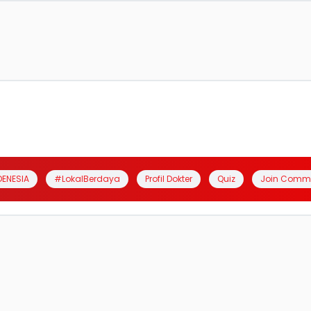
DENESIA
#LokalBerdaya
Profil Dokter
Quiz
Join Comm