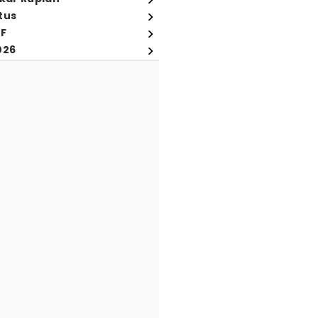
tus
FF
026