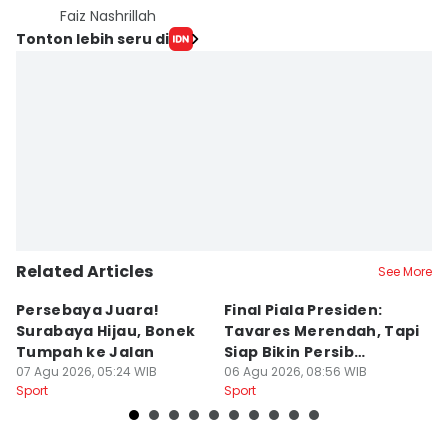
Faiz Nashrillah
Tonton lebih seru di
Related Articles
See More
Persebaya Juara!
Final Piala Presiden:
D
Surabaya Hijau, Bonek
Tavares Merendah, Tapi
P
Tumpah ke Jalan
Siap Bikin Persib
P
07 Agu 2026, 05:24 WIB
Tumbang
06 Agu 2026, 08:56 WIB
K
05
Sport
Sport
Sp