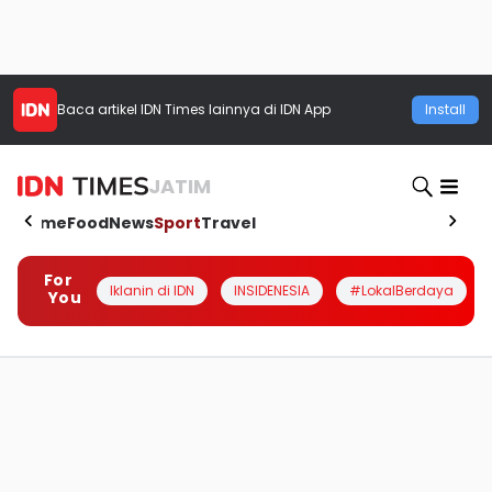
Baca artikel
IDN Times
lainnya di IDN App
Install
JATIM
Home
Food
News
Sport
Travel
For
Iklanin di IDN
INSIDENESIA
#LokalBerdaya
You