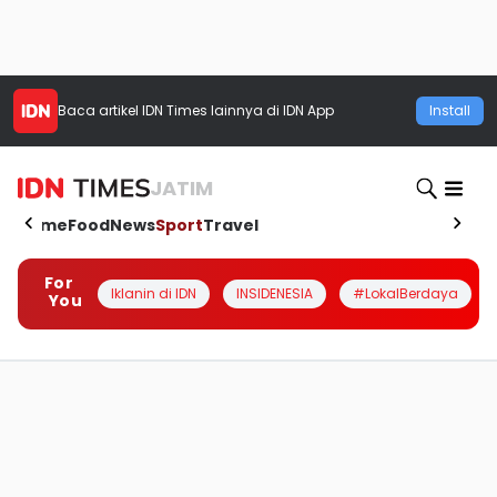
Baca artikel
IDN Times
lainnya di IDN App
Install
JATIM
Home
Food
News
Sport
Travel
For
Iklanin di IDN
INSIDENESIA
#LokalBerdaya
You