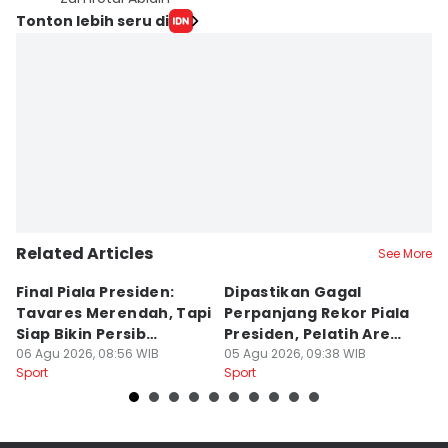
Tonton lebih seru di
Related Articles
See More
Final Piala Presiden:
Dipastikan Gagal
K
Tavares Merendah, Tapi
Perpanjang Rekor Piala
S
Siap Bikin Persib
Presiden, Pelatih Arema
Kl
Tumbang
06 Agu 2026, 08:56 WIB
Kecewa
05 Agu 2026, 09:38 WIB
M
04
Sport
Sport
Sp