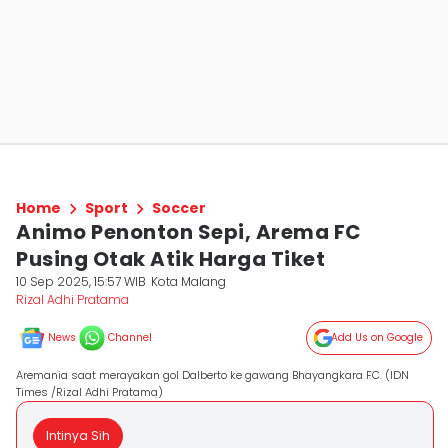
Home
Sport
Soccer
Animo Penonton Sepi, Arema FC
Pusing Otak Atik Harga Tiket
10 Sep 2025, 15:57 WIB
Kota Malang
Rizal Adhi Pratama
News
Channel
Add Us on Google
Aremania saat merayakan gol Dalberto ke gawang Bhayangkara FC. (IDN
Times /Rizal Adhi Pratama)
Intinya Sih