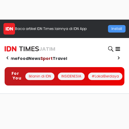
Baca artikel
IDN Times
lainnya di IDN App
Install
JATIM
Home
Food
News
Sport
Travel
For
Iklanin di IDN
INSIDENESIA
#LokalBerdaya
You