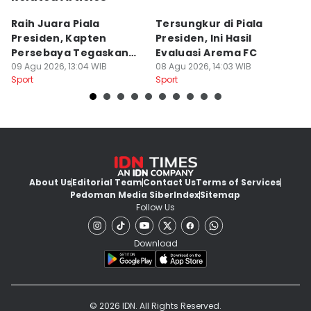
Raih Juara Piala
Tersungkur di Piala
P
Presiden, Kapten
Presiden, Ini Hasil
A
Persebaya Tegaskan
Evaluasi Arema FC
B
Punya Misi Besar
09 Agu 2026, 13:04 WIB
08 Agu 2026, 14:03 WIB
08
Sport
Sport
Sp
About Us
Editorial Team
Contact Us
Terms of Services
Pedoman Media Siber
Index
Sitemap
Follow Us
Download
© 2026 IDN. All Rights Reserved.