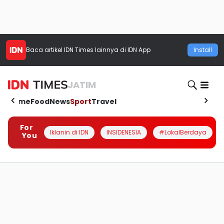
Baca artikel
IDN Times
lainnya di IDN App
Install
JATIM
Home
Food
News
Sport
Travel
For
Iklanin di IDN
INSIDENESIA
#LokalBerdaya
You