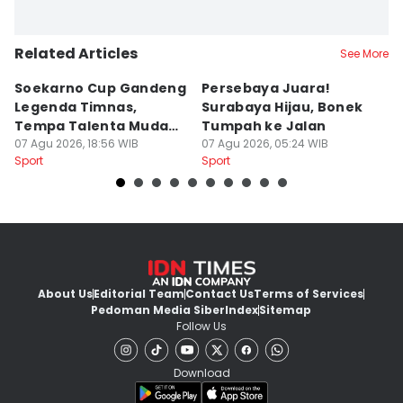
Related Articles
See More
Soekarno Cup Gandeng
Persebaya Juara!
Fi
Legenda Timnas,
Surabaya Hijau, Bonek
T
Tempa Talenta Muda
Tumpah ke Jalan
Si
Sepak Bola Indonesia
07 Agu 2026, 18:56 WIB
07 Agu 2026, 05:24 WIB
T
06
Sport
Sport
Sp
About Us
Editorial Team
Contact Us
Terms of Services
Pedoman Media Siber
Index
Sitemap
Follow Us
Download