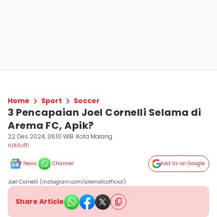
Home
Sport
Soccer
3 Pencapaian Joel Cornelli Selama di
Arema FC, Apik?
22 Des 2024, 06:10 WIB
Kota Malang
rizkilutfi
News
Channel
Add Us on Google
Joel Cornelli (instagram.com/aremafcofficial)
Share Article