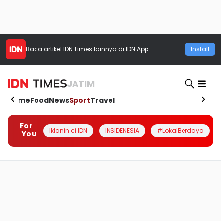
Baca artikel
IDN Times
lainnya di IDN App
Install
JATIM
Home
Food
News
Sport
Travel
For
Iklanin di IDN
INSIDENESIA
#LokalBerdaya
You