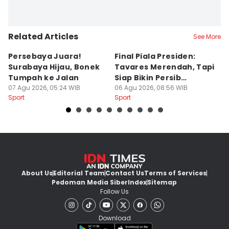
Related Articles
See More
Persebaya Juara!
Final Piala Presiden:
D
Surabaya Hijau, Bonek
Tavares Merendah, Tapi
P
Tumpah ke Jalan
Siap Bikin Persib
P
07 Agu 2026, 05:24 WIB
Tumbang
06 Agu 2026, 08:56 WIB
K
05
Sport
Sport
Sp
About Us
Editorial Team
Contact Us
Terms of Services
Pedoman Media Siber
Index
Sitemap
Follow Us
Download