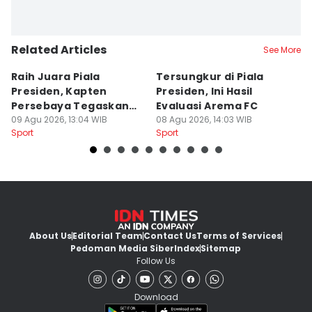
Related Articles
See More
Raih Juara Piala
Tersungkur di Piala
P
Presiden, Kapten
Presiden, Ini Hasil
A
Persebaya Tegaskan
Evaluasi Arema FC
B
Punya Misi Besar
09 Agu 2026, 13:04 WIB
08 Agu 2026, 14:03 WIB
08
Sport
Sport
Sp
About Us
Editorial Team
Contact Us
Terms of Services
Pedoman Media Siber
Index
Sitemap
Follow Us
Download