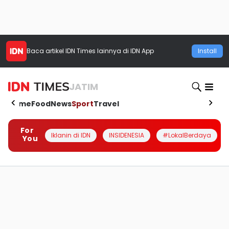
Baca artikel
IDN Times
lainnya di IDN App
Install
JATIM
Home
Food
News
Sport
Travel
For
Iklanin di IDN
INSIDENESIA
#LokalBerdaya
You