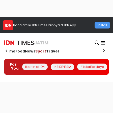
Baca artikel
IDN Times
lainnya di IDN App
Install
JATIM
Home
Food
News
Sport
Travel
For
Iklanin di IDN
INSIDENESIA
#LokalBerdaya
You