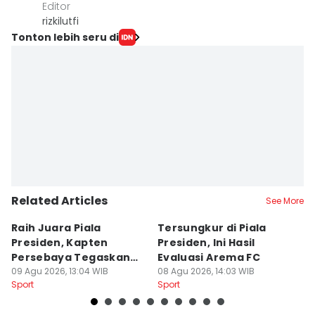
Editor
rizkilutfi
Tonton lebih seru di
Related Articles
See More
Raih Juara Piala
Tersungkur di Piala
P
Presiden, Kapten
Presiden, Ini Hasil
A
Persebaya Tegaskan
Evaluasi Arema FC
B
Punya Misi Besar
09 Agu 2026, 13:04 WIB
08 Agu 2026, 14:03 WIB
08
Sport
Sport
Sp