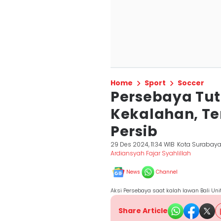
Home
Sport
Soccer
Persebaya Tut
Kekalahan, T
Persib
29 Des 2024, 11:34 WIB
Kota Surabay
Ardiansyah Fajar Syahlillah
News
Channel
Aksi Persebaya saat kalah lawan Bali Uni
Share Article