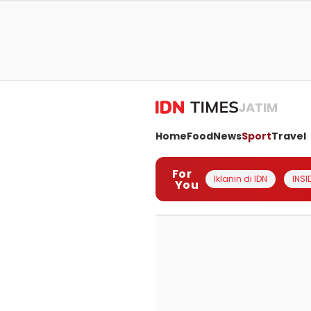
JATIM
Home
Food
News
Sport
Travel
For
Iklanin di IDN
INSI
You