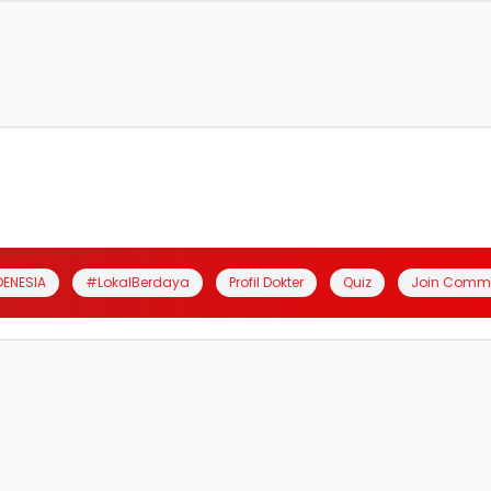
DENESIA
#LokalBerdaya
Profil Dokter
Quiz
Join Comm