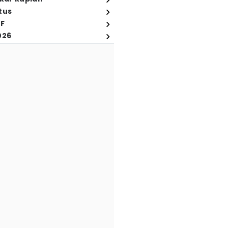
tus
FF
026