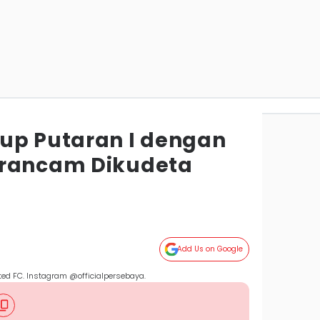
up Putaran I dengan
erancam Dikudeta
a
Add Us on Google
ted FC. Instagram @officialpersebaya.