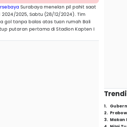
rsebaya
Surabaya menelan pil pahit saat
1 2024/2025, Sabtu (28/12/2024). Tim
 dua gol tanpa balas atas tuan rumah Bali
tup putaran pertama di Stadion Kapten I
Trendi
1
.
Gubern
2
.
Prabow
3
.
Makan B
4
.
Nilai T