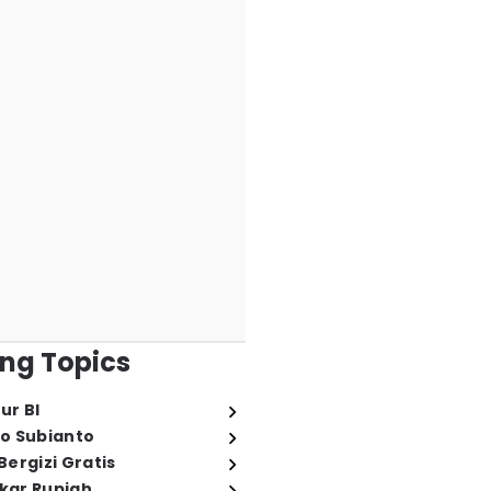
ng Topics
ur BI
o Subianto
ergizi Gratis
ukar Rupiah