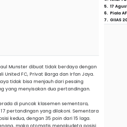
5
.
17 Agus
6
.
Piala A
7
.
GIIAS 2
Paul Munster dibuat tidak berdaya dengan
i United FC, Privat Barga dan Irfan Jaya.
a tidak bisa menjauh dari pesaing
g yang menyisakan dua pertandingan.
 berada di puncak klasemen sementara,
i 17 pertandingan yang dilakoni. Sementara
sisi kedua, dengan 35 poin dari 15 laga.
 menang, maka otomatis mengkudeta posisi