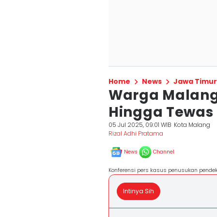
Home
News
Jawa Timur
Warga Malang 
Hingga Tewas
05 Jul 2025, 09:01 WIB
Kota Malang
Rizal Adhi Pratama
News
Channel
Konferensi pers kasus penusukan pendeka
Intinya Sih