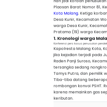
hari jadi korban penusukan
Plaosan Barat Nomor 81, K
Kota Malang
. Ketiga korb
Desa Kunir, Kecamatan Wond
warga Desa Kunir, Kecama
Pratama (19) warga Kecam
1. Kronologi warga Mal
Konferensi pers kasus penusukan pendeka
Kapolresta Malang Kota, 
jika kejadian terjadi pada 
Raden Panji Suroso, Kecama
tersangka sedang nongkro
Tamys Putra, dan pemilik 
Tiba-tiba datang beberap
rombongan konvoi PSHT. R
karena memainkan gas se
keributan.