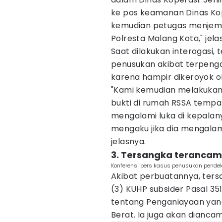
ke pos keamanan Dinas Kop
kemudian petugas menjem
Polresta Malang Kota," jela
Saat dilakukan interogasi
penusukan akibat terpenga
karena hampir dikeroyok o
"Kami kemudian melakuka
bukti di rumah RSSA tempat
mengalami luka di kepalanya
mengaku jika dia mengalami
jelasnya.
3. Tersangka terancam
Konferensi pers kasus penusukan pendeka
Akibat perbuatannya, tersa
(3) KUHP subsider Pasal 35
tentang Penganiayaan yan
Berat. Ia juga akan dianca