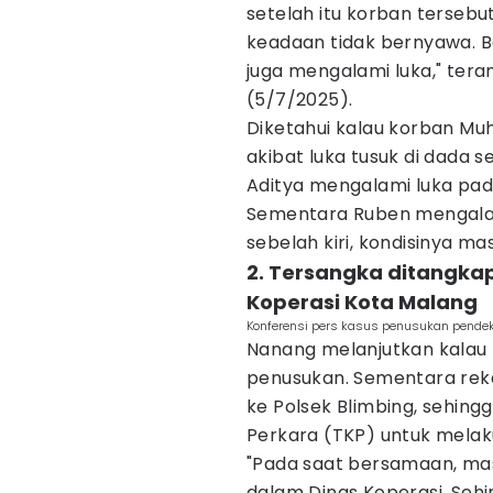
setelah itu korban terseb
keadaan tidak bernyawa. 
juga mengalami luka," tera
(5/7/2025).
Diketahui kalau korban Mu
akibat luka tusuk di dada 
Aditya mengalami luka pada
Sementara Ruben mengalami
sebelah kiri, kondisinya masi
2. Tersangka ditangkap 
Koperasi Kota Malang
Konferensi pers kasus penusukan pendeka
Nanang melanjutkan kalau 
penusukan. Sementara reka
ke Polsek Blimbing, sehin
Perkara (TKP) untuk melak
"Pada saat bersamaan, mas
dalam Dinas Koperasi. Se