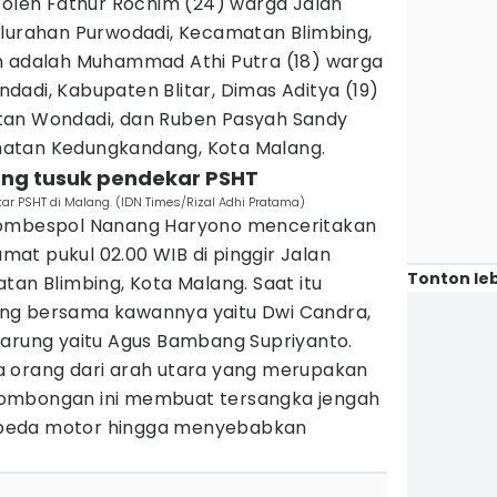
 oleh Fathur Rochim (24) warga Jalan
elurahan Purwodadi, Kecamatan Blimbing,
an adalah Muhammad Athi Putra (18) warga
adi, Kabupaten Blitar, Dimas Aditya (19)
tan Wondadi, dan Ruben Pasyah Sandy
atan Kedungkandang, Kota Malang.
ang tusuk pendekar PSHT
r PSHT di Malang. (IDN Times/Rizal Adhi Pratama)
Kombespol Nanang Haryono menceritakan
Jumat pukul 02.00 WIB di pinggir Jalan
Tonton leb
tan Blimbing, Kota Malang. Saat itu
ng bersama kawannya yaitu Dwi Candra,
warung yaitu Agus Bambang Supriyanto.
a orang dari arah utara yang merupakan
ombongan ini membuat tersangka jengah
peda motor hingga menyebabkan