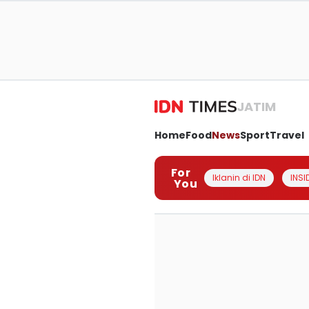
JATIM
Home
Food
News
Sport
Travel
For
Iklanin di IDN
INSI
You