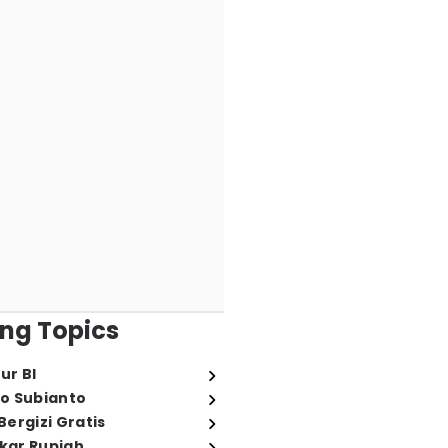
ng Topics
ur BI
o Subianto
ergizi Gratis
ukar Rupiah