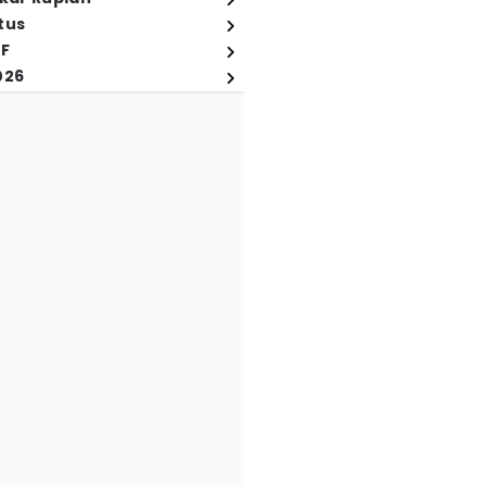
tus
FF
026