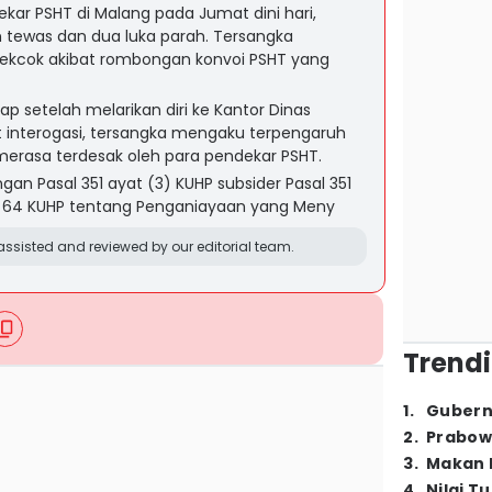
kar PSHT di Malang pada Jumat dini hari,
tewas dan dua luka parah. Tersangka
ekcok akibat rombongan konvoi PSHT yang
ap setelah melarikan diri ke Kantor Dinas
t interogasi, tersangka mengaku terpengaruh
erasa terdesak oleh para pendekar PSHT.
gan Pasal 351 ayat (3) KUHP subsider Pasal 351
al 64 KUHP tentang Penganiayaan yang Meny
ssisted and reviewed by our editorial team.
Trendi
1
.
Gubern
2
.
Prabow
3
.
Makan B
4
.
Nilai T