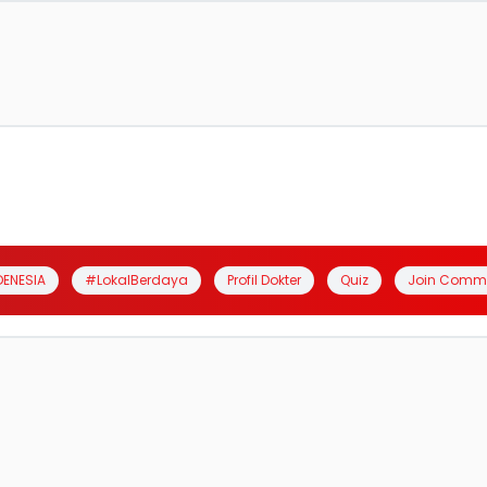
DENESIA
#LokalBerdaya
Profil Dokter
Quiz
Join Comm