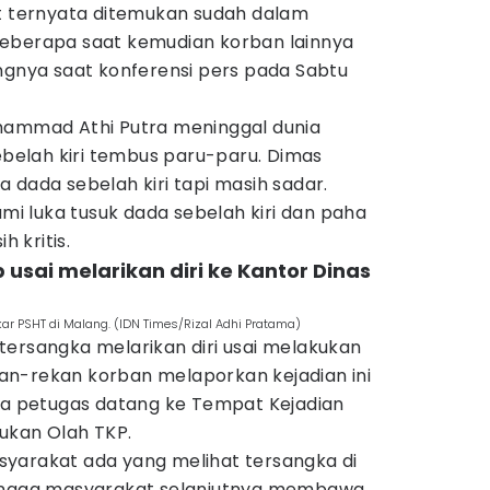
ut ternyata ditemukan sudah dalam
Beberapa saat kemudian korban lainnya
ngnya saat konferensi pers pada Sabtu
hammad Athi Putra meninggal dunia
sebelah kiri tembus paru-paru. Dimas
 dada sebelah kiri tapi masih sadar.
 luka tusuk dada sebelah kiri dan paha
h kritis.
usai melarikan diri ke Kantor Dinas
r PSHT di Malang. (IDN Times/Rizal Adhi Pratama)
tersangka melarikan diri usai melakukan
n-rekan korban melaporkan kejadian ini
gga petugas datang ke Tempat Kejadian
ukan Olah TKP.
yarakat ada yang melihat tersangka di
hingga masyarakat selanjutnya membawa