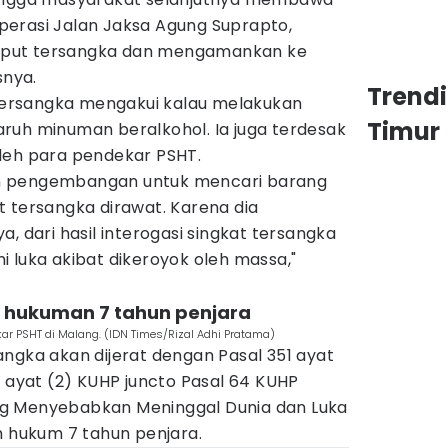
erasi Jalan Jaksa Agung Suprapto,
put tersangka dan mengamankan ke
snya.
Trend
, tersangka mengakui kalau melakukan
Timur
ruh minuman beralkohol. Ia juga terdesak
leh para pendekar PSHT.
n pengembangan untuk mencari barang
 tersangka dirawat. Karena dia
, dari hasil interogasi singkat tersangka
 luka akibat dikeroyok oleh massa,"
 hukuman 7 tahun penjara
r PSHT di Malang. (IDN Times/Rizal Adhi Pratama)
ngka akan dijerat dengan Pasal 351 ayat
1 ayat (2) KUHP juncto Pasal 64 KUHP
g Menyebabkan Meninggal Dunia dan Luka
m hukum 7 tahun penjara.