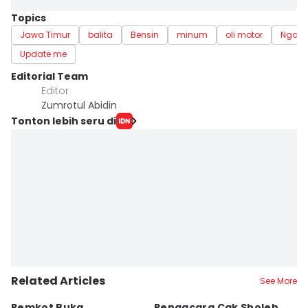
Topics
Jawa Timur
balita
Bensin
minum
oli motor
Ngawi
Update me
Editorial Team
Editor
Zumrotul Abidin
Tonton lebih seru di
Related Articles
See More
Pemkot Buka
Pengacara Cak Sholeh
B