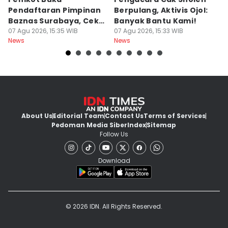
Pendaftaran Pimpinan
Berpulang, Aktivis Ojol:
M
Baznas Surabaya, Cek
Banyak Bantu Kami!
D
Syaratnya
07 Agu 2026, 15:35 WIB
07 Agu 2026, 15:33 WIB
G
07
News
News
Ne
About Us
Editorial Team
Contact Us
Terms of Services
Pedoman Media Siber
Index
Sitemap
Follow Us
Download
© 2026 IDN. All Rights Reserved.