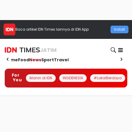
Baca artikel
IDN Times
lainnya di IDN App
Install
JATIM
Home
Food
News
Sport
Travel
For
Iklanin di IDN
INSIDENESIA
#LokalBerdaya
You