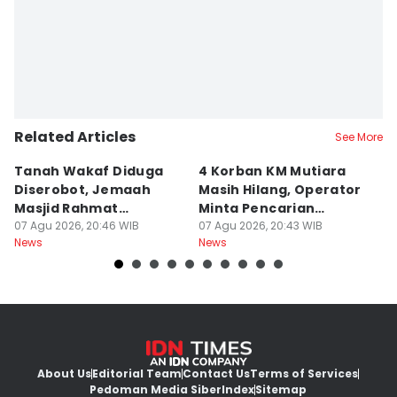
Faiz Nashrillah
Related Articles
See More
Tanah Wakaf Diduga
4 Korban KM Mutiara
K
Diserobot, Jemaah
Masih Hilang, Operator
C
Masjid Rahmat
Minta Pencarian
H
Surabaya Protes
07 Agu 2026, 20:46 WIB
Dilanjut
07 Agu 2026, 20:43 WIB
07
News
News
Ne
About Us
Editorial Team
Contact Us
Terms of Services
Pedoman Media Siber
Index
Sitemap