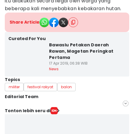
itu dilakukan secara ilegal oleh warga yang
beberapa kali menyebabkan kebakaran hutan.
Share Article
Curated For You
Bawaslu Petakan Daerah
Rawan, Magetan Peringkat
Pertama
17 Apr 2019, 06:38 WIB
News
Topics
militer
festival rakyat
balon
Editorial Team
Editor
Tonton lebih seru di
Nofika Dian Nugroho
Editor