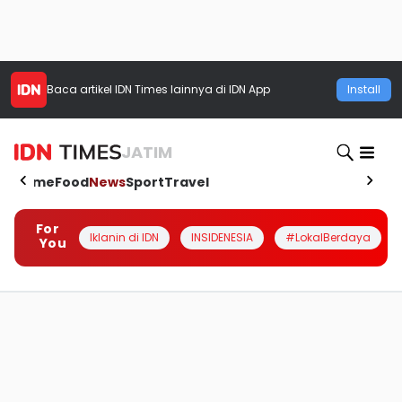
Baca artikel
IDN Times
lainnya di IDN App
Install
JATIM
Home
Food
News
Sport
Travel
For
Iklanin di IDN
INSIDENESIA
#LokalBerdaya
You