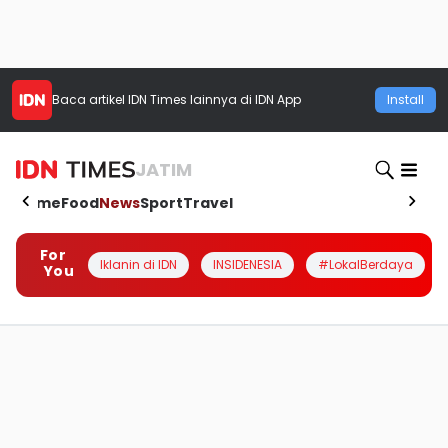
Baca artikel
IDN Times
lainnya di IDN App
Install
JATIM
Home
Food
News
Sport
Travel
For
Iklanin di IDN
INSIDENESIA
#LokalBerdaya
You