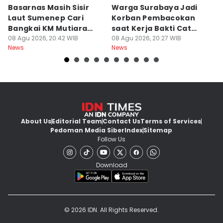
Basarnas Masih Sisir
Warga Surabaya Jadi
E
Laut Sumenep Cari
Korban Pembacokan
B
Bangkai KM Mutiara
saat Kerja Bakti Cat
P
Sentosa II
08 Agu 2026, 20:42 WIB
Gapura
08 Agu 2026, 20:27 WIB
N
08
News
News
Ne
About Us
Editorial Team
Contact Us
Terms of Services
Pedoman Media Siber
Index
Sitemap
Follow Us
Download
© 2026 IDN. All Rights Reserved.