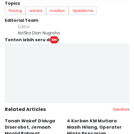
Topics
Porang
wisata
madiun
Update me
Editorial Team
Editor
Nofika Dian Nugroho
Tonton lebih seru di
Related Articles
See More
Tanah Wakaf Diduga
4 Korban KM Mutiara
K
Diserobot, Jemaah
Masih Hilang, Operator
C
Masjid Rahmat
Minta Pencarian
H