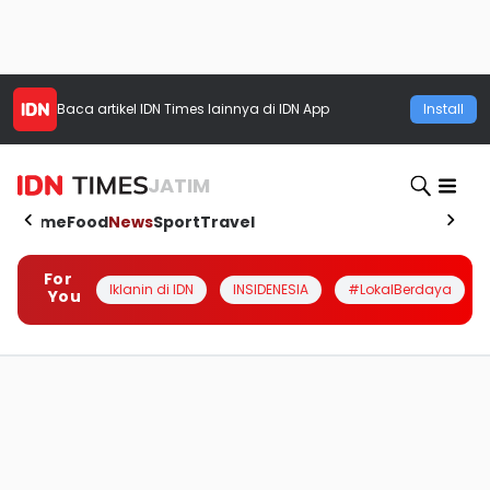
Baca artikel
IDN Times
lainnya di IDN App
Install
JATIM
Home
Food
News
Sport
Travel
For
Iklanin di IDN
INSIDENESIA
#LokalBerdaya
You