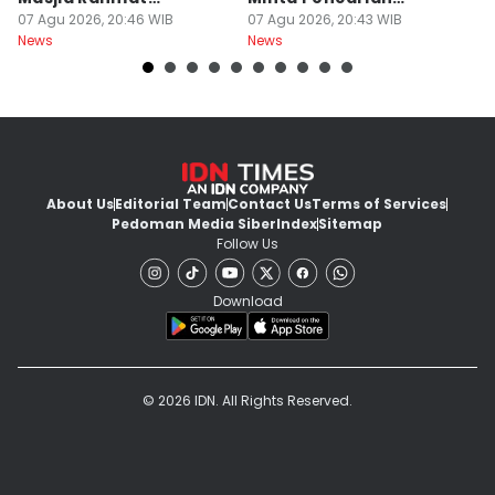
Surabaya Protes
07 Agu 2026, 20:46 WIB
Dilanjut
07 Agu 2026, 20:43 WIB
07
News
News
Ne
About Us
Editorial Team
Contact Us
Terms of Services
Pedoman Media Siber
Index
Sitemap
Follow Us
Download
© 2026 IDN. All Rights Reserved.