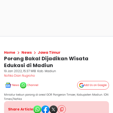
Home
News
Jawa Timur
Porang Bakal Dijadikan Wisata
Edukasi di Madiun
19 Jan 2022, 15:37 WIB
Kab. Madiun
Nofika Dian Nugroho
News
Channel
Add Us on Google
Miniatur kebun porang di areal GOR Pangeran Timoer, Kabupaten Madiun. IDN
Times/Nofika
Share Article