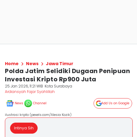
Home
News
Jawa Timur
Polda Jatim Selidiki Dugaan Penipuan
Investasi Kripto Rp900 Juta
25 Jan 2026, 11:21 WIB
Kota Surabaya
Ardiansyah Fajar Syahlillah
News
Channel
Add Us on Google
ilustrasi kripto (pexels.com/Alesia Kozik)
Intinya Sih