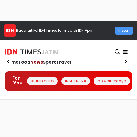
Baca artikel
IDN Times
lainnya di IDN App
Install
JATIM
Home
Food
News
Sport
Travel
For
Iklanin di IDN
INSIDENESIA
#LokalBerdaya
You