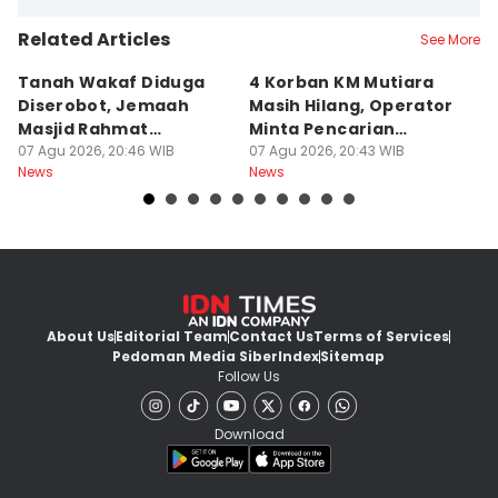
Related Articles
See More
Tanah Wakaf Diduga
4 Korban KM Mutiara
K
Diserobot, Jemaah
Masih Hilang, Operator
C
Masjid Rahmat
Minta Pencarian
H
Surabaya Protes
07 Agu 2026, 20:46 WIB
Dilanjut
07 Agu 2026, 20:43 WIB
07
News
News
Ne
About Us
Editorial Team
Contact Us
Terms of Services
Pedoman Media Siber
Index
Sitemap
Follow Us
Download