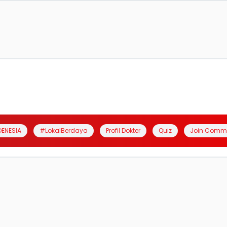
DENESIA
#LokalBerdaya
Profil Dokter
Quiz
Join Comm