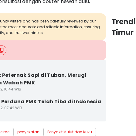
onsultasi dengan dokter hewan dulu,"
Trend
munity writers and has been carefully reviewed by our
de the most accurate and reliable information, ensuring
Timur
ity, and trustworthiness.
 Peternak Sapi di Tuban, Merugi
pa Wabah PMK
2, 16:44 WIB
 Perdana PMK Telah Tiba di Indonesia
2, 07:42 WIB
te me
penyekatan
Penyakit Mulut dan Kuku