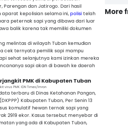
 Parengan dan Jatirogo. Dari hasil
More 
aparat kepolisian selama ini,
polisi
telah
ara peternak sapi yang dibawa dari luar
awa balik karena tak memiliki dokumen
ng melintas di wilayah Tuban kemudian
kita cek ternyata pemilik sapi mampu
api sehat selanjutnya kami izinkan mereka
encananya sapi akan di bawah ke daerah
terjangkit PMK di Kabupaten Tuban
kit virus PMK. IDN Times/Imron
data terbaru di Dinas Ketahanan Pangan,
(DKPPP) Kabupaten Tuban, Per Senin 13
kasus komulatif hewan ternak sapi yang
yak 2919 ekor. Kasus tersebut menyebar di
amatan yang ada di Kabupaten Tuban,