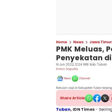
Home
News
Jawa Timur
PMK Meluas, P
Penyekatan di 
14 Jun 2022, 12:24 WIB
Kab. Tuban
Imron Saputra
News
Channel
Ratusan sapi di Kabupaten Tuban terjang
Share Article
Tuban
, IDN Times
- Seiri