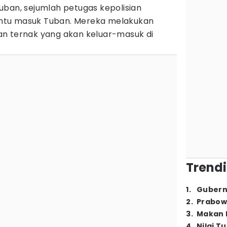
uban, sejumlah petugas kepolisian
 pintu masuk Tuban. Mereka melakukan
an ternak yang akan keluar-masuk di
Trendi
1
.
Gubern
2
.
Prabow
3
.
Makan B
4
.
Nilai T