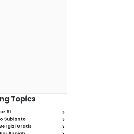
ng Topics
ur BI
o Subianto
ergizi Gratis
ukar Rupiah