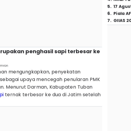
5
.
17 Agus
6
.
Piala A
7
.
GIIAS 2
rupakan penghasil sapi terbesar ke
Imron
man mengungkapkan, penyekatan
tu sebagai upaya mencegah penularan PMK
an. Menurut Darman, Kabupaten Tuban
pi
ternak terbesar ke dua di Jatim setelah