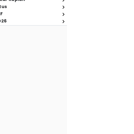
tus
FF
026