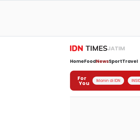
JATIM
Home
Food
News
Sport
Travel
For
Iklanin di IDN
INSI
You