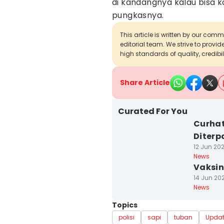
di kandangnya kalau bisa k
pungkasnya.
This article is written by our com
editorial team. We strive to provi
high standards of quality, credibil
Share Article
Curated For You
Curhat
Diter
12 Jun 202
News
Vaksin
14 Jun 202
News
Topics
polisi
sapi
tuban
Upda