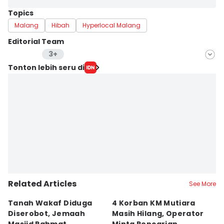
Topics
Malang
Hibah
Hyperlocal Malang
Editorial Team
3+
Editor
Tonton lebih seru di
Faiz Nashrillah
Editor
Ester Ajeng
Editor
Ezri Tri Suro
Related Articles
See More
Tanah Wakaf Diduga
4 Korban KM Mutiara
K
Diserobot, Jemaah
Masih Hilang, Operator
C