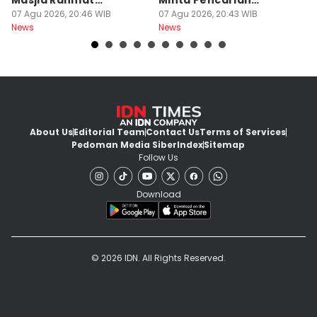
Masjid Rahmat
Minta Pencarian
H
Surabaya Protes
07 Agu 2026, 20:46 WIB
Dilanjut
07 Agu 2026, 20:43 WIB
07
News
News
Ne
About Us
Editorial Team
Contact Us
Terms of Services
Pedoman Media Siber
Index
Sitemap
Follow Us
Download
© 2026 IDN. All Rights Reserved.