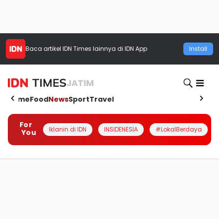
Baca artikel
IDN Times
lainnya di IDN App
Install
JATIM
Home
Food
News
Sport
Travel
For
Iklanin di IDN
INSIDENESIA
#LokalBerdaya
You