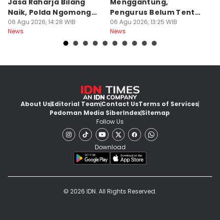
Jasa Raharja Bilang
Menggantung,
El
Naik, Polda Ngomong
Pengurus Belum Tentu
M
Turun
06 Agu 2026, 14:28 WIB
Aman
06 Agu 2026, 13:25 WIB
06
News
News
Ne
About Us
Editorial Team
Contact Us
Terms of Services
Pedoman Media Siber
Index
Sitemap
Follow Us
Download
© 2026 IDN. All Rights Reserved.