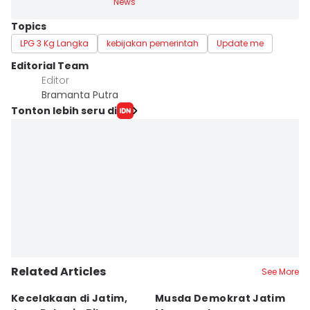
News
Topics
LPG 3 Kg Langka
kebijakan pemerintah
Update me
Editorial Team
Editor
Bramanta Putra
Tonton lebih seru di
Related Articles
See More
Kecelakaan di Jatim,
Musda Demokrat Jatim
E