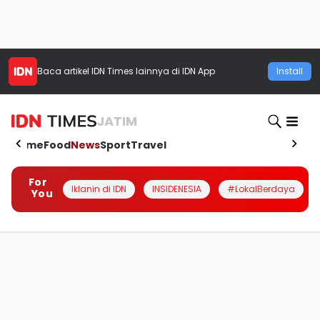
Baca artikel
IDN Times
lainnya di IDN App
Install
JATIM
Home
Food
News
Sport
Travel
For
Iklanin di IDN
INSIDENESIA
#LokalBerdaya
You