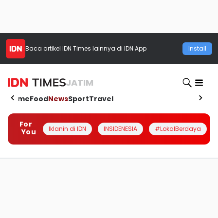
Baca artikel
IDN Times
lainnya di IDN App
Install
JATIM
Home
Food
News
Sport
Travel
For
Iklanin di IDN
INSIDENESIA
#LokalBerdaya
You