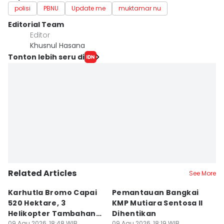
polisi
PBNU
Update me
muktamar nu
Editorial Team
Editor
Khusnul Hasana
Tonton lebih seru di
Related Articles
See More
Karhutla Bromo Capai
Pemantauan Bangkai
U
520 Hektare, 3
KMP Mutiara Sentosa II
A
Helikopter Tambahan
Dihentikan
d
09 Agu 2026, 18:48 WIB
09 Agu 2026, 18:19 WIB
09