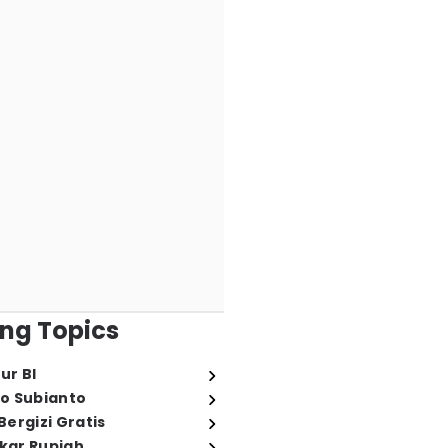
ng Topics
ur BI
o Subianto
ergizi Gratis
ukar Rupiah