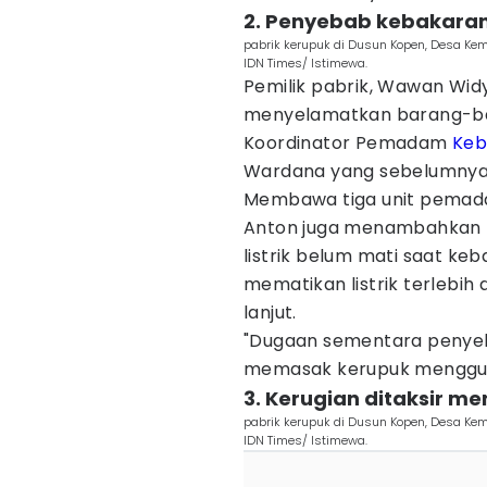
2. Penyebab kebakara
pabrik kerupuk di Dusun Kopen, Desa Ke
IDN Times/ Istimewa.
Pemilik pabrik, Wawan Wid
menyelamatkan barang-ba
Koordinator Pemadam
Keb
Wardana yang sebelumnya di
Membawa tiga unit pemada
Anton juga menambahkan 
listrik belum mati saat ke
mematikan listrik terlebih
lanjut.
"Dugaan sementara penyeb
memasak kerupuk mengguna
3. Kerugian ditaksir m
pabrik kerupuk di Dusun Kopen, Desa Ke
IDN Times/ Istimewa.