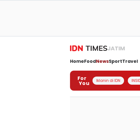
JATIM
Home
Food
News
Sport
Travel
For
Iklanin di IDN
INSI
You