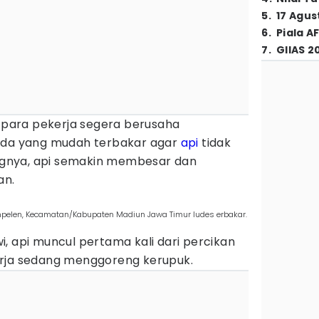
5
.
17 Agus
6
.
Piala A
7
.
GIIAS 2
para pekerja segera berusaha
a yang mudah terbakar agar
api
tidak
gnya, api semakin membesar dan
an.
mpelen, Kecamatan/Kabupaten Madiun Jawa Timur ludes erbakar.
, api muncul pertama kali dari percikan
erja sedang menggoreng kerupuk.