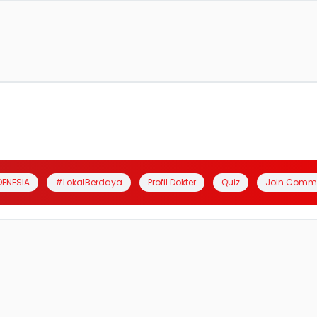
DENESIA
#LokalBerdaya
Profil Dokter
Quiz
Join Comm