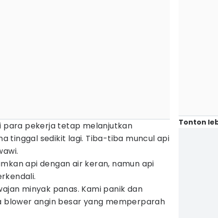
Tonton leb
i para pekerja tetap melanjutkan
tinggal sedikit lagi. Tiba-tiba muncul api
wawi.
an api dengan air keran, namun api
rkendali.
 wajan minyak panas. Kami panik dan
da blower angin besar yang memperparah