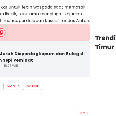
kat untuk lebih waspada saat memasak
 listrik, terutama mengingat kejadian
ah mencapai delapan kasus," tandas Anton.
Trend
Timur
Murah Disperdagkopum dan Bulog di
 Sepi Peminat
4, 18:23 WIB
madiun
kerupuk
See More