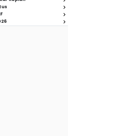
tus
FF
026