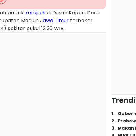
ah pabrik
kerupuk
di Dusun Kopen, Desa
bupaten Madiun
Jawa Timur
terbakar
) sekitar pukul 12.30 WIB.
Trendi
1
.
Gubern
2
.
Prabow
3
.
Makan B
4
.
Nilai T