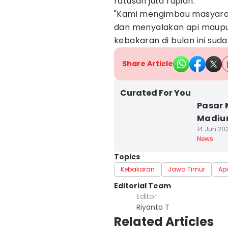
ratusan juta rupiah.
"Kami mengimbau masyara
dan menyalakan api maupun
kebakaran di bulan ini sud
Share Article
Curated For You
Pasar 
Madiun
14 Jun 202
News
Topics
Kebakaran
Jawa Timur
Api
Editorial Team
Editor
Riyanto T
Related Articles