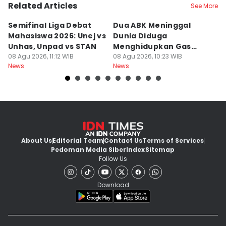
Related Articles
See More
Semifinal Liga Debat
Dua ABK Meninggal
R
Mahasiswa 2026: Unej vs
Dunia Diduga
F
Unhas, Unpad vs STAN
Menghidupkan Gas
W
08 Agu 2026, 11:12 WIB
Beracun di Kapal
08 Agu 2026, 10:23 WIB
R
08
News
News
Ne
About Us
Editorial Team
Contact Us
Terms of Services
Pedoman Media Siber
Index
Sitemap
Follow Us
Download