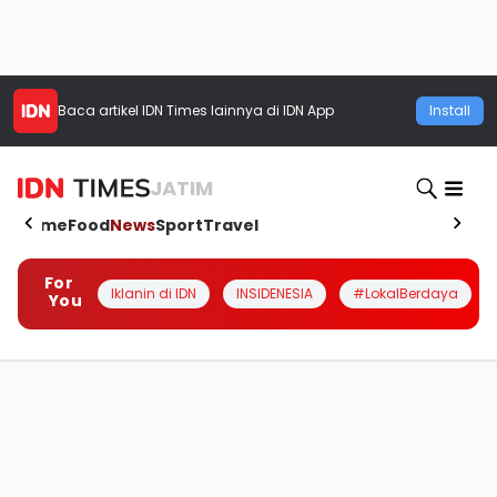
Baca artikel
IDN Times
lainnya di IDN App
Install
JATIM
Home
Food
News
Sport
Travel
For
Iklanin di IDN
INSIDENESIA
#LokalBerdaya
You