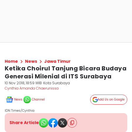
Home
News
Jawa Timur
Ketika Choirul Tanjung Bicara Budaya
Generasi Milenial di ITS Surabaya
10 Nov 2018, 18:59 WIB
Kota Surabaya
Cynthia Amanda Chaerunissa
News
Channel
Add Us on Google
IDN Times/Cynthia
Share Article