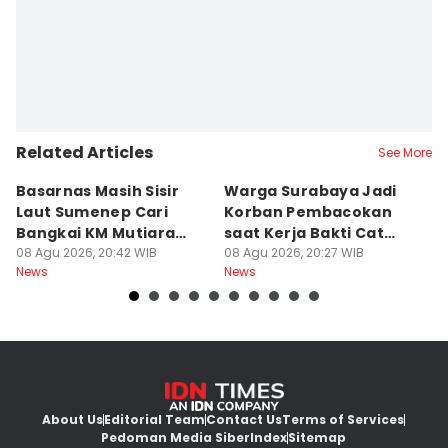
Related Articles
See More
Basarnas Masih Sisir
Warga Surabaya Jadi
E
Laut Sumenep Cari
Korban Pembacokan
B
Bangkai KM Mutiara
saat Kerja Bakti Cat
P
Sentosa II
08 Agu 2026, 20:42 WIB
Gapura
08 Agu 2026, 20:27 WIB
N
08
News
News
Ne
About Us
Editorial Team
Contact Us
Terms of Services
Pedoman Media Siber
Index
Sitemap