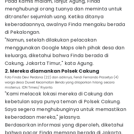
Pada Kamis malam, lanjut Agung, Finda
menghubungi orang tuanya dan meminta untuk
ditransfer sejumlah uang. Ketika ditanya
keberadaannya, awalnya Finda mengaku berada
di Pekalongan.
"Namun, setelah dilakukan pelacakan
menggunakan Google Maps oleh pihak desa dan
keluarga, diketahui bahwa Finda berada di
Cakung, Jakarta Timur," kata Agung.
2. Mereka diamankan Polsek Cakung
Foto Finda Devi Perdana (22) dan adiknya, Fendi Fernando Prasetyo (4)
warga desa Duwet Kecamatan Bendo yang dilaporkan hilang secara
misterius. IDN Times/ Riyanto.
"Kami melacak lokasi mereka di Cakung dan
kebetulan saya punya teman di Polsek Cakung.
Saya segera menghubunginya untuk memastikan
keberadaan mereka," jelasnya.
Berdasarkan informasi yang diperoleh, diketahui
bahwa pacar Finda memang berada di Jakarta.