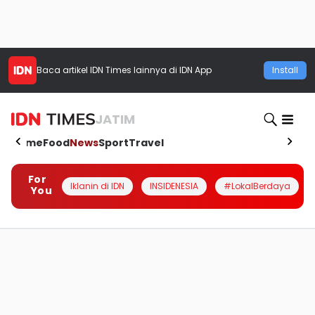
Baca artikel
IDN Times
lainnya di IDN App
Install
JATIM
Home
Food
News
Sport
Travel
For
Iklanin di IDN
INSIDENESIA
#LokalBerdaya
You