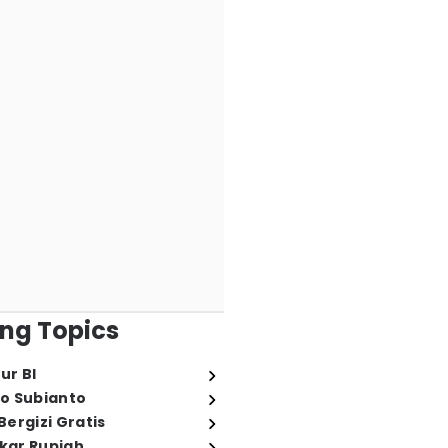
ng Topics
ur BI
o Subianto
ergizi Gratis
ukar Rupiah