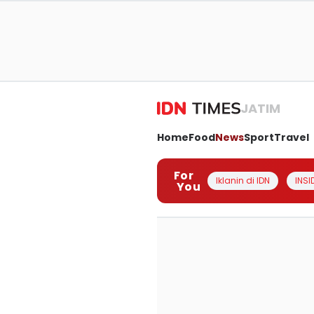
JATIM
Home
Food
News
Sport
Travel
For
Iklanin di IDN
INSI
You