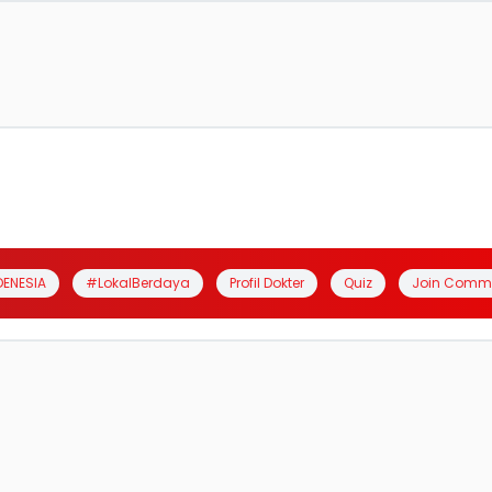
DENESIA
#LokalBerdaya
Profil Dokter
Quiz
Join Comm