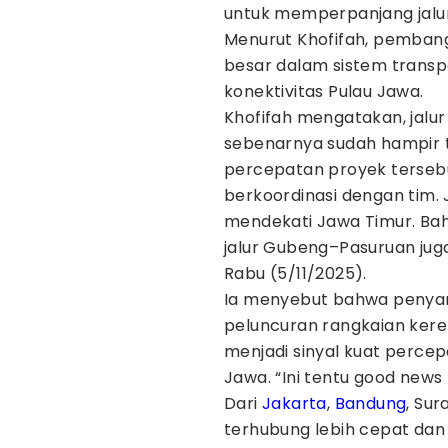
untuk memperpanjang jal
Menurut Khofifah, pemban
besar dalam sistem transpo
konektivitas Pulau Jawa.
Khofifah mengatakan, jalur
sebenarnya sudah hampir
percepatan proyek tersebu
berkoordinasi dengan tim. 
mendekati Jawa Timur. Ba
jalur Gubeng–Pasuruan juga
Rabu (5/11/2025).
Ia menyebut bahwa penya
peluncuran rangkaian kere
menjadi sinyal kuat percepa
Jawa. “Ini tentu good news
Dari
Jakarta
,
Bandung
, Su
terhubung lebih cepat dan 