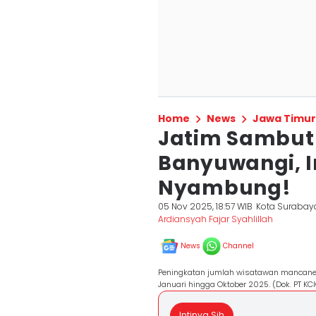
Home
News
Jawa Timur
Jatim Sambut
Banyuwangi, I
Nyambung!
05 Nov 2025, 18:57 WIB
Kota Surabay
Ardiansyah Fajar Syahlillah
News
Channel
Peningkatan jumlah wisatawan mancane
Januari hingga Oktober 2025. (Dok. PT KC
Intinya Sih