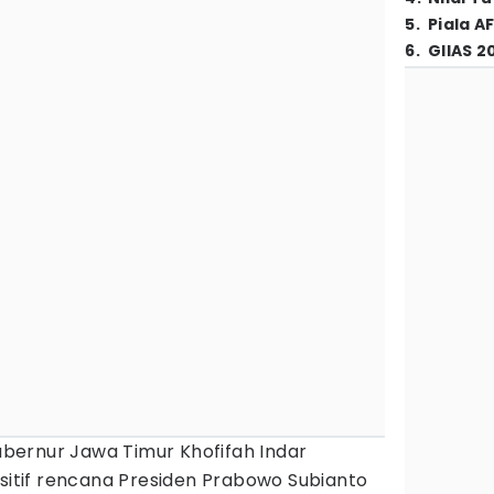
5
.
Piala A
6
.
GIIAS 2
bernur Jawa Timur Khofifah Indar
tif rencana Presiden Prabowo Subianto