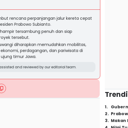
mbut rencana perpanjangan jalur kereta cepat
esiden Prabowo Subianto.
r hampir tersambung penuh dan siap
oyek tersebut.
uwangi diharapkan memudahkan mobilitas,
konomi, perdagangan, dan pariwisata di
 ujung timur Jawa.
ssisted and reviewed by our editorial team.
Trendi
1
.
Gubern
2
.
Prabow
3
.
Makan B
4
.
Nilai T