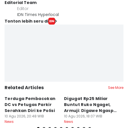
Editorial Team
Editor
IDN Times Hyperlocal
Tonton lebih seru di
Related Articles
See More
Terduga Pembacokan
Digugat Rp25 Miliar
K
DC vs Petugas Parkir
Buntut Ruko Ngagel,
Se
Serahkan Diri ke Polisi
Armuji: Digawe Ngaspal
T
10 Agu 2026, 20:48 WIB
Ae Poo
10 Agu 2026, 18:07 WIB
N
10
News
News
Ne