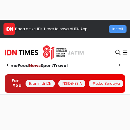
Baca artikel
IDN Times
lainnya di IDN App
Install
JATIM
Home
Food
News
Sport
Travel
For
Iklanin di IDN
INSIDENESIA
#LokalBerdaya
You