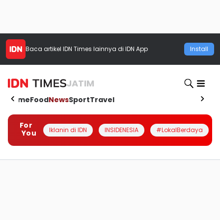
Baca artikel
IDN Times
lainnya di IDN App
Install
JATIM
Home
Food
News
Sport
Travel
For
Iklanin di IDN
INSIDENESIA
#LokalBerdaya
You