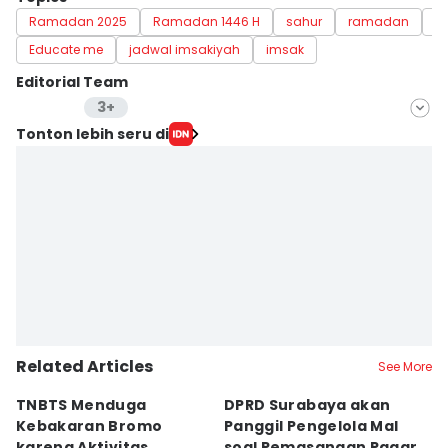
Ramadan 2025
Ramadan 1446 H
sahur
ramadan
b
Educate me
jadwal imsakiyah
imsak
Editorial Team
3+
Editor
Tonton lebih seru di
Aria Hamzah
Editor
Faiz Nashrillah
Editor
Zumrotul Abidin
Related Articles
See More
TNBTS Menduga
DPRD Surabaya akan
Semi
Kebakaran Bromo
Panggil Pengelola Mal
M
karena Aktivitas
soal Pemasangan Pagar
U