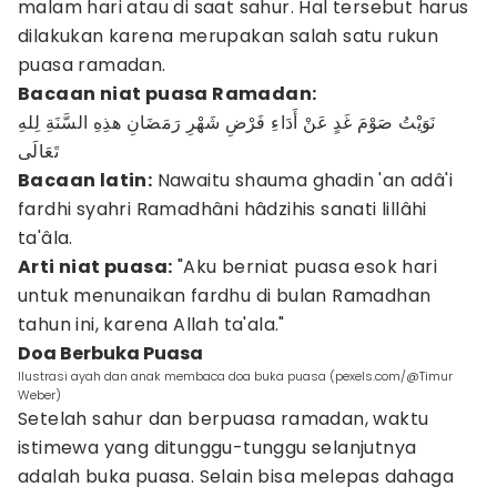
malam hari atau di saat sahur. Hal tersebut harus
dilakukan karena merupakan salah satu rukun
puasa ramadan.
Bacaan niat puasa Ramadan:
نَوَيْتُ صَوْمَ غَدٍ عَنْ أَدَاءِ فَرْضِ شَهْرِ رَمَضَانِ هذِهِ السَّنَةِ لِلهِ
تَعَالَى
Bacaan latin:
Nawaitu shauma ghadin 'an adâ'i
fardhi syahri Ramadhâni hâdzihis sanati lillâhi
ta'âla.
Arti niat puasa:
"Aku berniat puasa esok hari
untuk menunaikan fardhu di bulan Ramadhan
tahun ini, karena Allah ta'ala."
Doa Berbuka Puasa
Ilustrasi ayah dan anak membaca doa buka puasa (pexels.com/@Timur
Weber)
Setelah sahur dan berpuasa ramadan, waktu
istimewa yang ditunggu-tunggu selanjutnya
adalah buka puasa. Selain bisa melepas dahaga