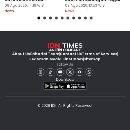
Manusia
08 Agu 2026, 14:18 WIB
08 Agu 2026, 13:53 WIB
08
News
News
Ne
About Us
Editorial Team
Contact Us
Terms of Services
Pedoman Media Siber
Index
Sitemap
Follow Us
Download
© 2026 IDN. All Rights Reserved.