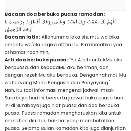
Bacaan doa berbuka puasa ramadan:
اَللّهُمَّ لَكَ صُمْتُ وَبِكَ آمَنْتُ وَعَلَى رِزْقِكَ أَفْطَرْتُ بِرَحْمَتِكَ يَا
اَرْحَمَ الرَّحِمِيْنَ
Bacaan latin:
Allahumma laka shumtu wa bika
amantu wa'ala rizqika afthartu. Birrahmatika yaa
arhamar roohimin.
Arti doa berbuka puasa:
"Ya Allah, untukMu aku
berpuasa, dan kepadaMu aku beriman, dan
dengan rezekiMu aku berbuka. Dengan rahmat Mu
wahai yang Maha Pengasih dan Penyayang."
Nah, itu tadi informasi mengenai jadwal imsak
Surabaya hari ini berserta jadwal buka puasa hari
ini di Surabaya juga niat puasa dan doa berbuka
puasa. Puasa ramadan mengharuskan kita untuk
menahan diri dari hal-hal yang membatalkan
puasa. Selama Bulan Ramadan kita juga dianjurkan