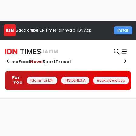
Baca artikel
IDN Times
lainnya di IDN App
Install
JATIM
Home
Food
News
Sport
Travel
For
Iklanin di IDN
INSIDENESIA
#LokalBerdaya
You