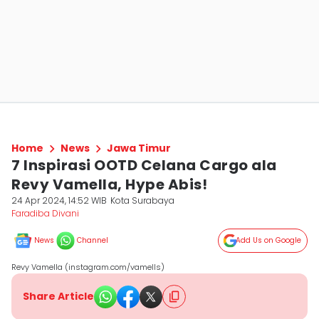
Home
News
Jawa Timur
7 Inspirasi OOTD Celana Cargo ala
Revy Vamella, Hype Abis!
24 Apr 2024, 14:52 WIB
Kota Surabaya
Faradiba Divani
News
Channel
Add Us on Google
Revy Vamella (instagram.com/vamells)
Share Article