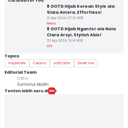
Curated For You
8 OOTD Hijab Korean Style ala
Siska Amera, Effortless!
21 Apr 2024, 07:01 WIB
News
8 OOTD Hijab Ngantor ala Nola
Clara Arsyi, Stylish Abis!
23 Apr 2024, 13:14 WIB
Life
Topics
Inspire Me
Celana
ootd artis
Divert me
Editorial Team
Editor
Zumrotul Abidin
Tonton lebih seru di