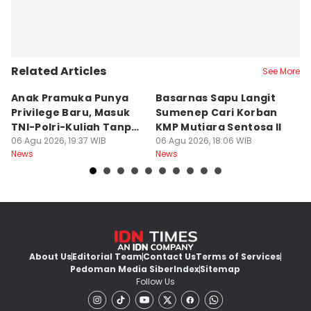
Related Articles
See More
Anak Pramuka Punya
Basarnas Sapu Langit
K
Privilege Baru, Masuk
Sumenep Cari Korban
Me
TNI-Polri-Kuliah Tanpa
KMP Mutiara Sentosa II
L
Tes
06 Agu 2026, 19:37 WIB
06 Agu 2026, 18:06 WIB
Kr
06
News
News
Ne
About Us
Editorial Team
Contact Us
Terms of Services
Pedoman Media Siber
Index
Sitemap
Follow Us