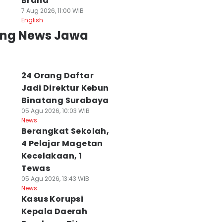
Brand
7 Aug 2026, 11:00 WIB
English
ing News Jawa
24 Orang Daftar
Jadi Direktur Kebun
Binatang Surabaya
05 Agu 2026, 10:03 WIB
News
Berangkat Sekolah,
4 Pelajar Magetan
Kecelakaan, 1
Tewas
05 Agu 2026, 13:43 WIB
News
Kasus Korupsi
ejumlah Tiang
Alasan Pakuwon
Pemkot Buka
Kepala Daerah
strik di Gresik
Pendekkan Pagar
Pendaftaran