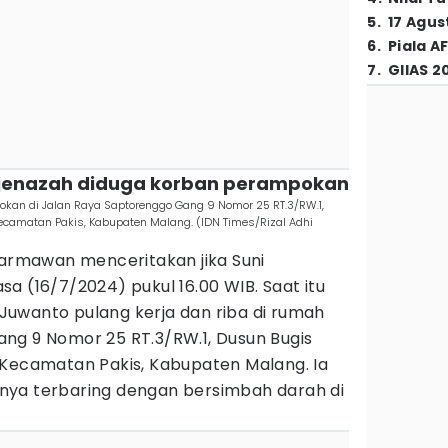
5
.
17 Agus
6
.
Piala A
7
.
GIIAS 2
 jenazah diduga korban perampokan
an di Jalan Raya Saptorenggo Gang 9 Nomor 25 RT.3/RW.1,
ecamatan Pakis, Kabupaten Malang. (IDN Times/Rizal Adhi
darmawan menceritakan jika Suni
a (16/7/2024) pukul 16.00 WIB. Saat itu
uwanto pulang kerja dan riba di rumah
ng 9 Nomor 25 RT.3/RW.1, Dusun Bugis
 Kecamatan Pakis, Kabupaten Malang. Ia
nya terbaring dengan bersimbah darah di