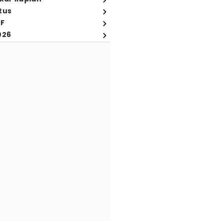
tus
FF
026