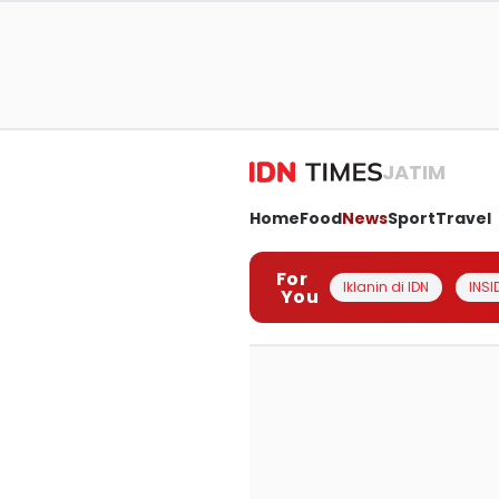
JATIM
Home
Food
News
Sport
Travel
For
Iklanin di IDN
INSI
You