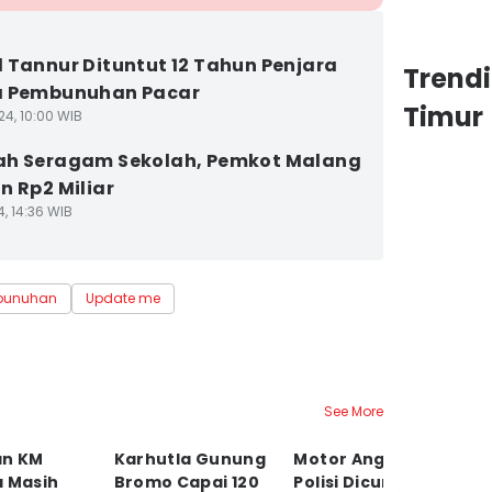
 Tannur Dituntut 12 Tahun Penjara
Trend
a Pembunuhan Pacar
Timur
24, 10:00 WIB
ah Seragam Sekolah, Pemkot Malang
n Rp2 Miliar
4, 14:36 WIB
bunuhan
Update me
See More
an KM
Karhutla Gunung
Motor Anggota
S
a Masih
Bromo Capai 120
Polisi Dicuri di
Li