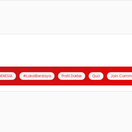
DENESIA
#LokalBerdaya
Profil Dokter
Quiz
Join Comm