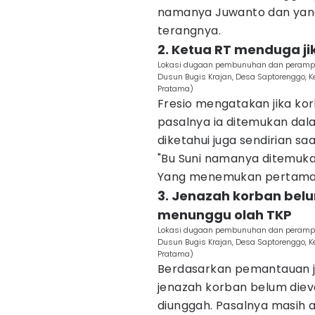
namanya Juwanto dan yang 
terangnya.
2. Ketua RT menduga ji
Lokasi dugaan pembunuhan dan perampok
Dusun Bugis Krajan, Desa Saptorenggo, K
Pratama)
Fresio mengatakan jika ko
pasalnya ia ditemukan dal
diketahui juga sendirian sa
"Bu Suni namanya ditemuka
Yang menemukan pertama k
3. Jenazah korban bel
menunggu olah TKP
Lokasi dugaan pembunuhan dan perampok
Dusun Bugis Krajan, Desa Saptorenggo, K
Pratama)
Berdasarkan pemantauan jur
jenazah korban belum dieva
diunggah. Pasalnya masih 