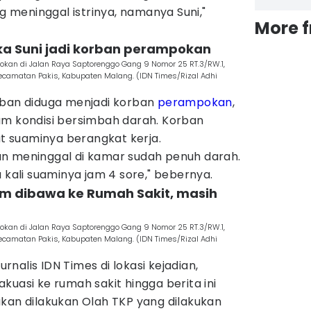
meninggal istrinya, namanya Suni,"
More 
ka Suni jadi korban perampokan
an di Jalan Raya Saptorenggo Gang 9 Nomor 25 RT.3/RW.1,
ecamatan Pakis, Kabupaten Malang. (IDN Times/Rizal Adhi
rban diduga menjadi korban
perampokan
,
am kondisi bersimbah darah. Korban
at suaminya berangkat kerja.
n meninggal di kamar sudah penuh darah.
ali suaminya jam 4 sore," bebernya.
um dibawa ke Rumah Sakit, masih
an di Jalan Raya Saptorenggo Gang 9 Nomor 25 RT.3/RW.1,
ecamatan Pakis, Kabupaten Malang. (IDN Times/Rizal Adhi
nalis IDN Times di lokasi kejadian,
kuasi ke rumah sakit hingga berita ini
akan dilakukan Olah TKP yang dilakukan