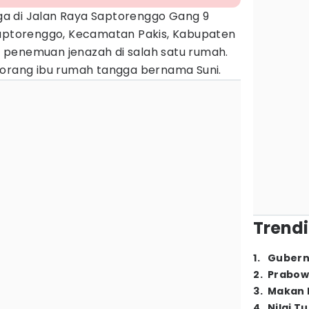
a di Jalan Raya Saptorenggo Gang 9
Saptorenggo, Kecamatan Pakis, Kabupaten
penemuan jenazah di salah satu rumah.
eorang ibu rumah tangga bernama Suni.
Trendi
1
.
Gubern
2
.
Prabow
3
.
Makan B
4
.
Nilai T