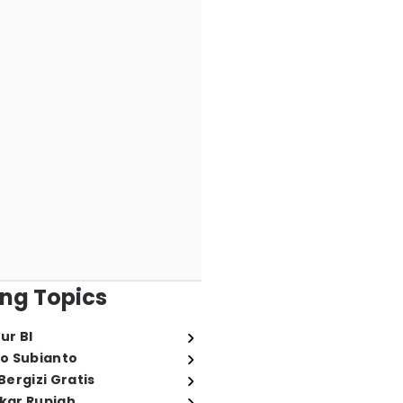
ng Topics
ur BI
o Subianto
ergizi Gratis
ukar Rupiah