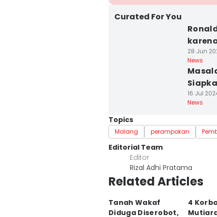
Curated For You
Ronald
karen
28 Jun 20
News
Masal
Siapka
16 Jul 202
News
Topics
Malang
perampokan
Pem
Editorial Team
Editor
Rizal Adhi Pratama
Related Articles
Tanah Wakaf
4 Korb
Diduga Diserobot,
Mutiar