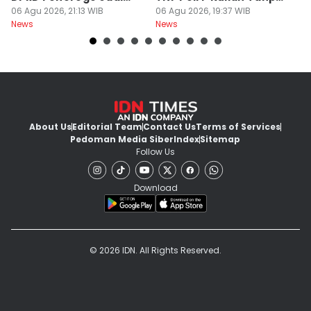
Tersangka
06 Agu 2026, 21:13 WIB
Tes
06 Agu 2026, 19:37 WIB
06
News
News
Ne
About Us
Editorial Team
Contact Us
Terms of Services
Pedoman Media Siber
Index
Sitemap
Follow Us
Download
© 2026 IDN. All Rights Reserved.