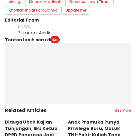
sinergi
Muhammadiyah
Gubernur Jawa Timur
Khofifah Indar Parawansa
Update me
Editorial Team
Editor
Zumrotul Abidin
Tonton lebih seru di
Related Articles
See More
Diduga Ubah Kajian
Anak Pramuka Punya
B
Tunjangan, Eks Ketua
Privilege Baru, Masuk
S
DPRD Ponorogo Jadi
TNI-Polri-Kuliah Tanpa
K