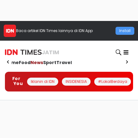
Baca artikel
IDN Times
lainnya di IDN App
Install
JATIM
Home
Food
News
Sport
Travel
For
Iklanin di IDN
INSIDENESIA
#LokalBerdaya
You