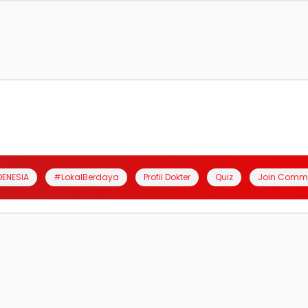
DENESIA
#LokalBerdaya
Profil Dokter
Quiz
Join Comm