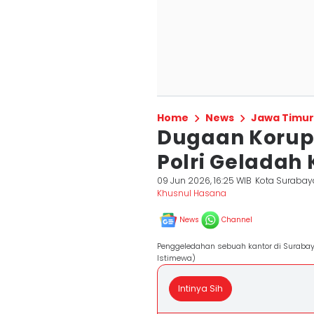
Home
News
Jawa Timur
Dugaan Korups
Polri Geladah
09 Jun 2026, 16:25 WIB
Kota Surabay
Khusnul Hasana
News
Channel
Penggeledahan sebuah kantor di Surabaya 
Istimewa)
Intinya Sih