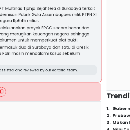
T Multinas Tjahja Sejahtera di Surabaya terkait
ernisasi Pabrik Gula Assembagoes milik PTPN XI
egara Rp645 miliar.
 melaksanakan proyek EPCC secara benar dan
yang merugikan keuangan negara, sehingga
okumen untuk memperkuat alat bukti.
 termasuk dua di Surabaya dan satu di Gresik,
a Polri masih mendalami kasus sebelum
ssisted and reviewed by our editorial team.
Trendi
1
.
Gubern
2
.
Prabow
3
.
Makan B
4
.
Nilai T