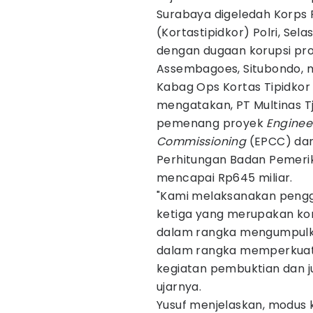
Surabaya digeledah Korps
(Kortastipidkor) Polri, Sel
dengan dugaan korupsi pro
Assembagoes, Situbondo, mil
Kabag Ops Kortas Tipidkor 
mengatakan, PT Multinas T
pemenang proyek
Enginee
Commissioning
(EPCC) dar
Perhitungan Badan Pemeri
mencapai Rp645 miliar.
"Kami melaksanakan pengge
ketiga yang merupakan ko
dalam rangka mengumpulkan
dalam rangka memperkuat a
kegiatan pembuktian dan j
ujarnya.
Yusuf menjelaskan, modus k