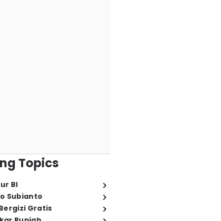
ng Topics
ur BI
o Subianto
ergizi Gratis
ukar Rupiah