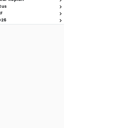
tus
FF
026