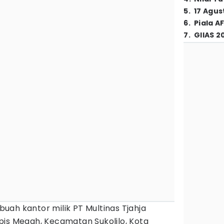
5
.
17 Agus
6
.
Piala A
7
.
GIIAS 2
buah kantor milik PT Multinas Tjahja
pis Megah, Kecamatan Sukolilo, Kota