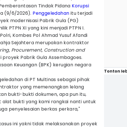
 Pemberantasan Tindak Pidana
Korupsi
asa (9/6/2026).
Penggeledahan
itu terjadi
yek modernisasi Pabrik Gula (PG)
ik PTPN XI yang kini menjadi PTPN I.
Polri, Kombes Pol Ahmad Yusuf Afandi
jahja Sejahtera merupakan kontraktor
ring, Procurement, Construction and
i proyek Pabrik Gula Assembagoes.
ksaan Keuangan (BPK) kerugian negara
Tonton leb
ledahan di PT Multinas sebagai pihak
ntraktor yang memenangkan lelang
 bukti-bukti dokumen, apa pun itu,
lat bukti yang kami rangkai nanti untuk
uga penyelesaian berkas perkara,"
asus ini yakni tidak melaksanakan proyek