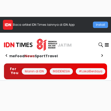
Baca artikel
IDN Times
lainnya di IDN App
Install
JATIM
Home
Food
News
Sport
Travel
For
Iklanin di IDN
INSIDENESIA
#LokalBerdaya
You