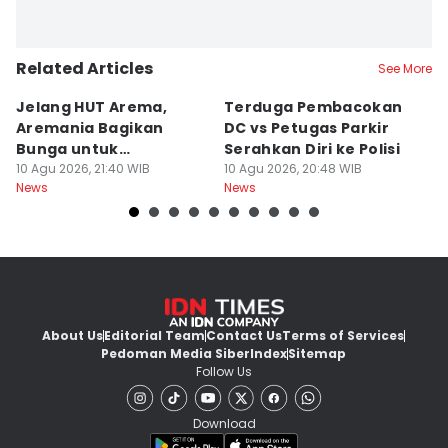
Related Articles
See More
Jelang HUT Arema,
Terduga Pembacokan
D
Aremania Bagikan
DC vs Petugas Parkir
B
Bunga untuk
Serahkan Diri ke Polisi
A
Kendaraan Plat L
10 Agu 2026, 21:40 WIB
10 Agu 2026, 20:48 WIB
A
10
News
News
Ne
About Us
Editorial Team
Contact Us
Terms of Services
Pedoman Media Siber
Index
Sitemap
Follow Us
Download