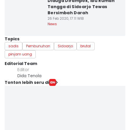
Diduga Dirampok, Ibu Rumah
Tangga di Sidoarjo Tewas
Bersimbah Darah
26 Feb 2020, 17:11 WIB
News
Topics
sadis
Pembunuhan
Sidoarjo
brutal
pinjam uang
Editorial Team
Editor
Dida Tenola
Tonton lebih seru di