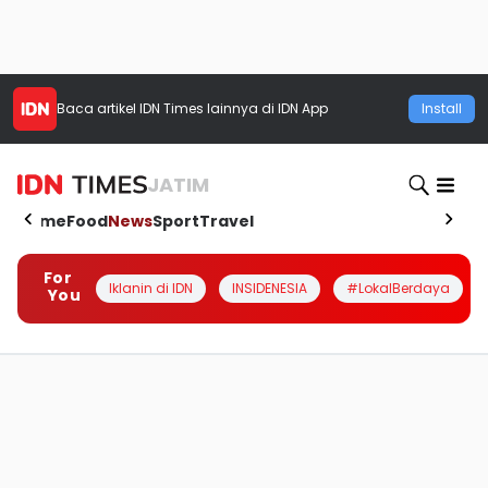
Baca artikel
IDN Times
lainnya di IDN App
Install
JATIM
Home
Food
News
Sport
Travel
For
Iklanin di IDN
INSIDENESIA
#LokalBerdaya
You