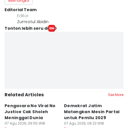
BBM langka
Editorial Team
Editor
Zumrotul Abidin
Tonton lebih seru di
Related Articles
See More
Pengacara No Viral No
Demokrat Jatim
S
Justice Cak Sholeh
Matangkan Mesin Partai
J
Meninggal Dunia
untuk Pemilu 2029
S
07 Agu 2026, 09:55 WIB
07 Agu 2026, 08:23 WIB
07