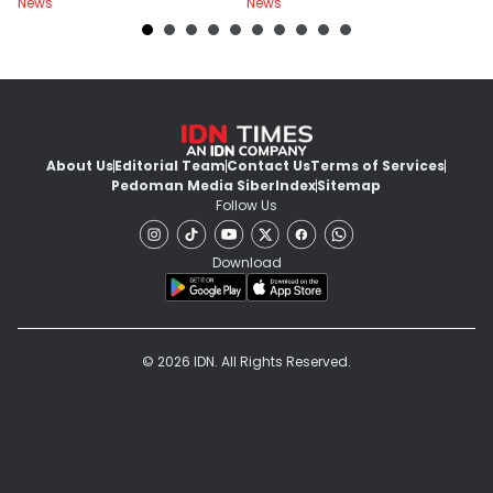
News
News
Ne
About Us
Editorial Team
Contact Us
Terms of Services
Pedoman Media Siber
Index
Sitemap
Follow Us
Download
© 2026 IDN. All Rights Reserved.