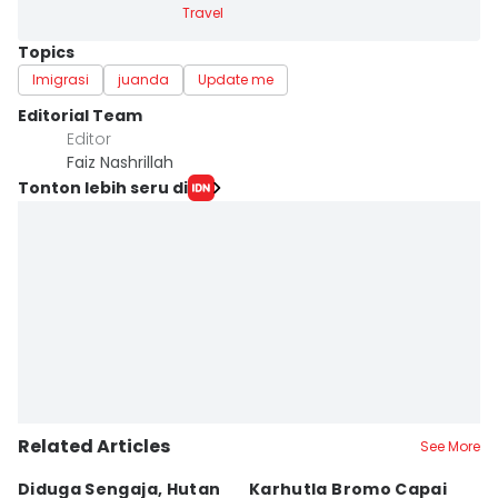
Travel
Topics
Imigrasi
juanda
Update me
Editorial Team
Editor
Faiz Nashrillah
Tonton lebih seru di
Related Articles
See More
Diduga Sengaja, Hutan
Karhutla Bromo Capai
P