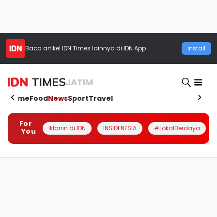
Baca artikel
IDN Times
lainnya di IDN App
Install
JATIM
Home
Food
News
Sport
Travel
For
Iklanin di IDN
INSIDENESIA
#LokalBerdaya
You