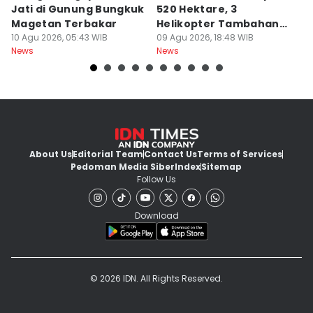
Jati di Gunung Bungkuk
520 Hektare, 3
K
Magetan Terbakar
Helikopter Tambahan
D
10 Agu 2026, 05:43 WIB
Diterjunkan
09 Agu 2026, 18:48 WIB
09
News
News
Ne
About Us
Editorial Team
Contact Us
Terms of Services
Pedoman Media Siber
Index
Sitemap
Follow Us
Download
© 2026 IDN. All Rights Reserved.