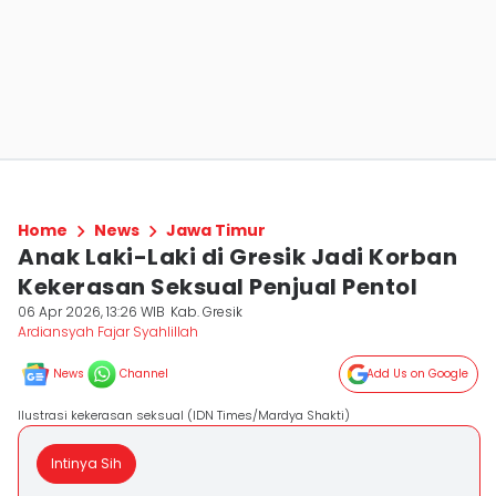
Home
News
Jawa Timur
Anak Laki-Laki di Gresik Jadi Korban
Kekerasan Seksual Penjual Pentol
06 Apr 2026, 13:26 WIB
Kab. Gresik
Ardiansyah Fajar Syahlillah
News
Channel
Add Us on Google
Ilustrasi kekerasan seksual (IDN Times/Mardya Shakti)
Intinya Sih