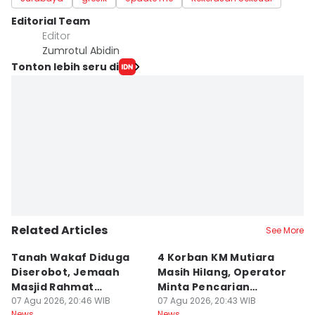
Editorial Team
Editor
Zumrotul Abidin
Tonton lebih seru di
Related Articles
See More
Tanah Wakaf Diduga
4 Korban KM Mutiara
K
Diserobot, Jemaah
Masih Hilang, Operator
C
Masjid Rahmat
Minta Pencarian
H
Surabaya Protes
07 Agu 2026, 20:46 WIB
Dilanjut
07 Agu 2026, 20:43 WIB
07
News
News
Ne