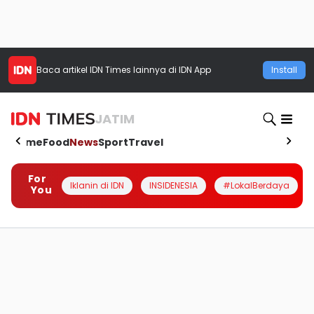
Baca artikel
IDN Times
lainnya di IDN App
Install
JATIM
Home
Food
News
Sport
Travel
For
Iklanin di IDN
INSIDENESIA
#LokalBerdaya
You