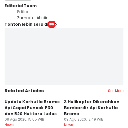
Editorial Team
Editor
Zumrotul Abidin
Tonton lebih seru di
Related Articles
See More
Update Karhutla Bromo:
3 Helikopter Dikerahkan
1
Api Capai Puncak P30
Bombardir Api Karhutla
M
dan 520 Hektare Ludes
Bromo
K
09 Agu 2026, 15:05 WIB
09 Agu 2026, 12:49 WIB
D
09
News
News
Ne