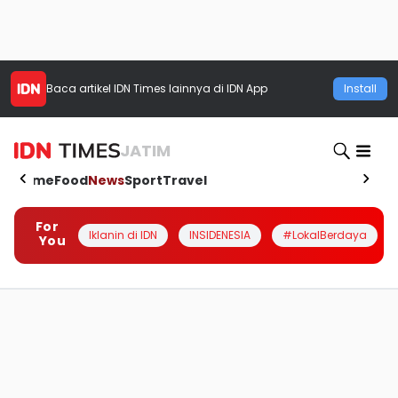
Baca artikel
IDN Times
lainnya di IDN App
Install
JATIM
Home
Food
News
Sport
Travel
For
Iklanin di IDN
INSIDENESIA
#LokalBerdaya
You