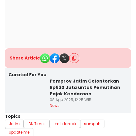
Share Article
Curated For You
Pemprov Jatim Gelontorkan
Rp830 Juta untuk Pemutihan
Pajak Kendaraan
08 Agu 2025, 12:25 WIB
News
Topics
Jatim
IDN Times
emil dardak
sampah
Update me