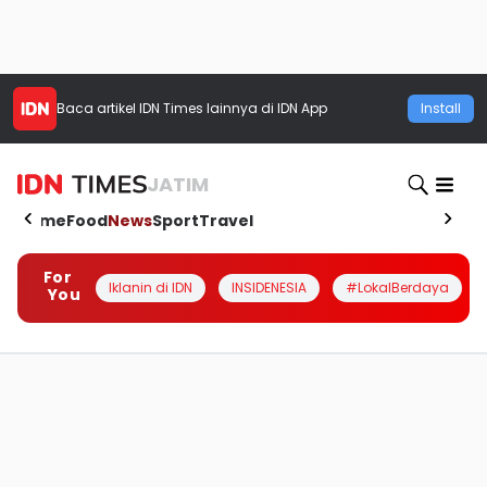
Baca artikel
IDN Times
lainnya di IDN App
Install
JATIM
Home
Food
News
Sport
Travel
For
Iklanin di IDN
INSIDENESIA
#LokalBerdaya
You