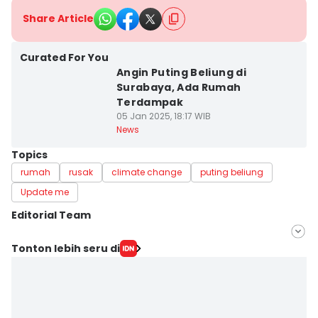
Share Article
Curated For You
Angin Puting Beliung di
Surabaya, Ada Rumah
Terdampak
05 Jan 2025, 18:17 WIB
News
Topics
rumah
rusak
climate change
puting beliung
Update me
Editorial Team
Editor
Tonton lebih seru di
Ardiansyah Fajar Syahlillah
Editor
Zumrotul Abidin