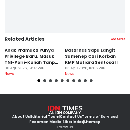
Related Articles
See More
Anak Pramuka Punya
Basarnas Sapu Langit
K
Privilege Baru, Masuk
Sumenep Cari Korban
Me
TNI-Polri-Kuliah Tanpa
KMP Mutiara Sentosa II
L
Tes
06 Agu 2026, 19:37 WIB
06 Agu 2026, 18:06 WIB
Kr
06
News
News
Ne
About Us
Editorial Team
Contact Us
Terms of Services
Pedoman Media Siber
Index
Sitemap
Follow Us