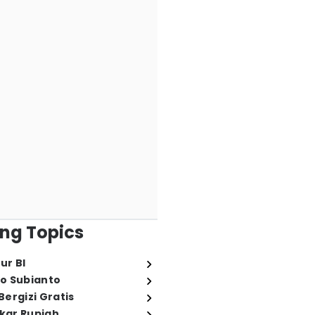
ng Topics
ur BI
o Subianto
ergizi Gratis
ukar Rupiah