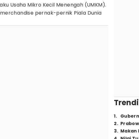
ku Usaha Mikro Kecil Menengah (UMKM).
u merchandise pernak-pernik Piala Dunia
Trendi
1
.
Gubern
2
.
Prabow
3
.
Makan B
4
.
Nilai T