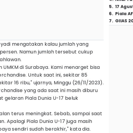
5
.
17 Agus
6
.
Piala A
7
.
GIIAS 2
ahyadi mengatakan kalau jumlah yang
persen. Namun jumlah tersebut cukup
ahlawan.
n UMKM di Surabaya. Kami menarget bisa
rchandise. Untuk saat ini, sekitar 85
kitar 16 ribu," ujarnya, Minggu (26/11/2023).
erchandise yang ada saat ini masih diburu
 gelaran Piala Dunia U-17 beluk
jualan terus meningkat. Sebab, sampai saat
n. Apalagi Piala Dunia U-17 juga masih
aya sendiri sudah berakhir," kata dia.