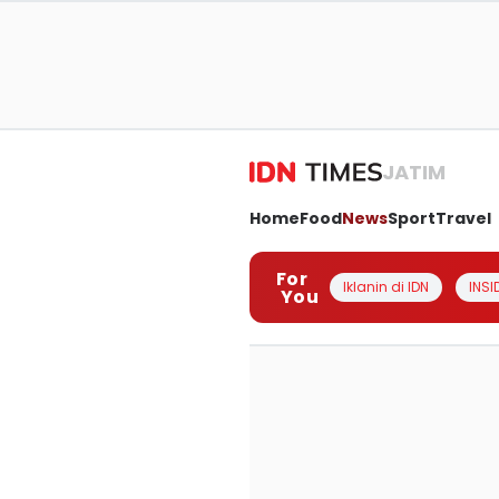
JATIM
Home
Food
News
Sport
Travel
For
Iklanin di IDN
INSI
You