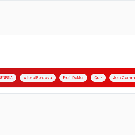
DENESIA
#LokalBerdaya
Profil Dokter
Quiz
Join Comm