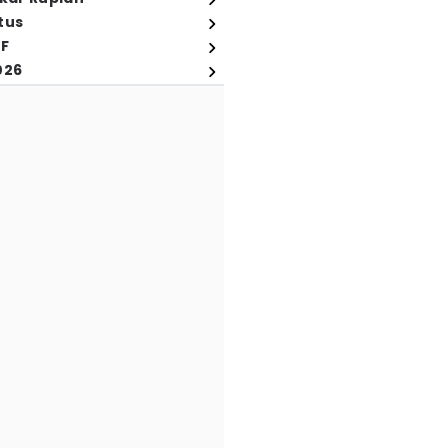
tus
FF
026