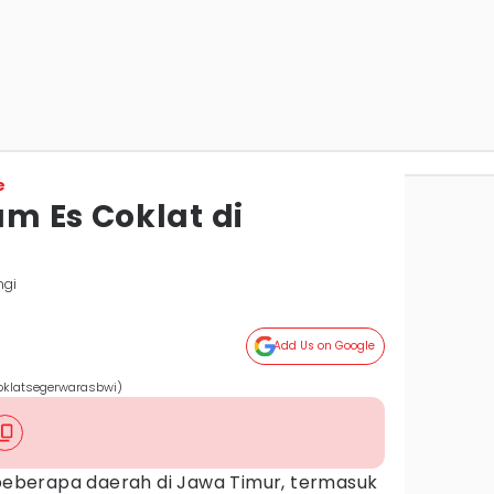
e
m Es Coklat di
ngi
Add Us on Google
soklatsegerwarasbwi)
beberapa daerah di Jawa Timur, termasuk