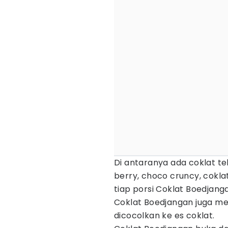
Di antaranya ada coklat t
berry, choco cruncy, coklat
tiap porsi Coklat Boedjanga
Coklat Boedjangan juga men
dicocolkan ke es coklat.