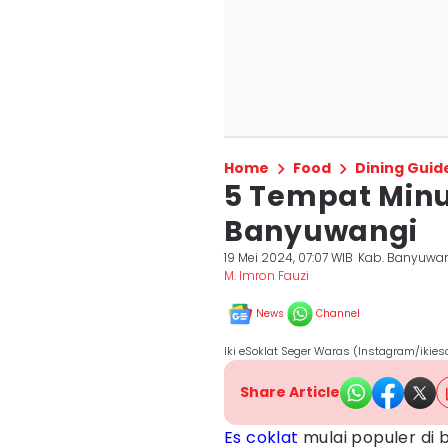
Home
Food
Dining Guid
5 Tempat Minu
Banyuwangi
19 Mei 2024, 07:07 WIB
Kab. Banyuwa
M. Imron Fauzi
News
Channel
Iki eSoklat Seger Waras (Instagram/ikie
Share Article
Es
coklat
mulai populer di 