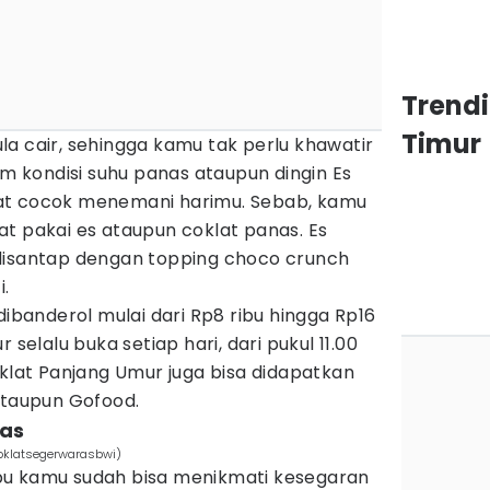
Trend
Timur
a cair, sehingga kamu tak perlu khawatir
am kondisi suhu panas ataupun dingin Es
at cocok menemani harimu. Sebab, kamu
t pakai es ataupun coklat panas. Es
disantap dengan topping choco crunch
i.
dibanderol mulai dari Rp8 ribu hingga Rp16
 selalu buka setiap hari, dari pukul 11.00
oklat Panjang Umur juga bisa didapatkan
ataupun Gofood.
ras
soklatsegerwarasbwi)
bu kamu sudah bisa menikmati kesegaran