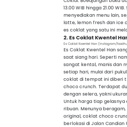
Coklat Boedjangan buka dar
13.00 WIB hingga 21.00 WIB. 
menyediakan menu lain, sepe
latte, lemon fresh dan ice
es coklat yang satu ini me
2. Es Coklat Kwentel Ha
Es Coklat Kwentel Han (Instagram/foodh
Es Coklat Kwentel Han san
saat siang hari. Seperti na
sangat kental, manis dan n
setiap hari, mulai dari puk
coklat di tempat ini diberi
choco crunch. Terdapat du
dengan selera, yakni ukur
Untuk harga tiap gelasnya 
ribuan. Menunya beragam, a
original, coklat choco crun
berlokasi di Jalan Candia