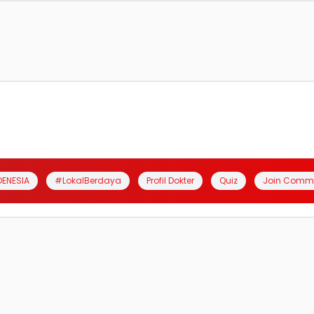
DENESIA
#LokalBerdaya
Profil Dokter
Quiz
Join Comm