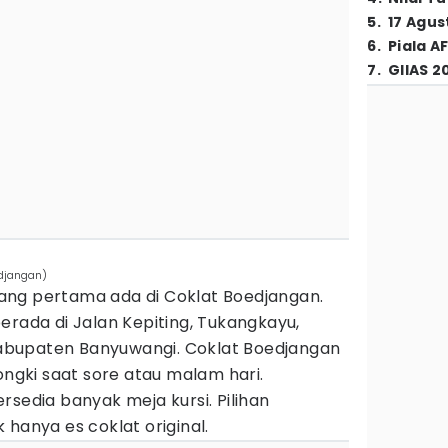
5
.
17 Agus
6
.
Piala A
7
.
GIIAS 2
djangan)
ang pertama ada di Coklat Boedjangan.
erada di Jalan Kepiting, Tukangkayu,
bupaten Banyuwangi. Coklat Boedjangan
ongki saat sore atau malam hari.
rsedia banyak meja kursi. Pilihan
 hanya es coklat original.