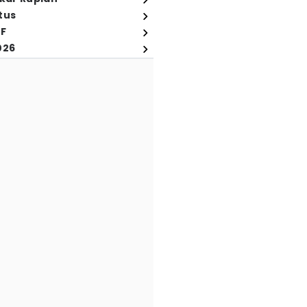
tus
FF
026