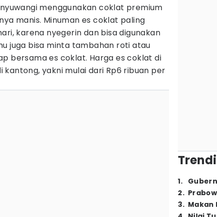
 Banyuwangi menggunakan coklat premium
nya manis. Minuman es coklat paling
ari, karena nyegerin dan bisa digunakan
mu juga bisa minta tambahan roti atau
p bersama es coklat. Harga es coklat di
kantong, yakni mulai dari Rp6 ribuan per
Trendi
1
.
Gubern
2
.
Prabow
3
.
Makan B
4
.
Nilai T