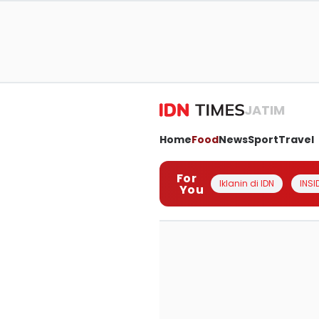
JATIM
Home
Food
News
Sport
Travel
For
Iklanin di IDN
INSI
You