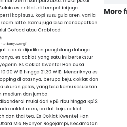
i hari Senin sampai Sabtu, mulai pukul
Selain es coklat, di tempat ini juga
More 
rti kopi susu, kopi susu gula aren, vanila
 cream latte. Kamu juga bisa mendapatkan
lalui Gofood atau Grabfood.
n
unter.banyuwangi)
gat cocok dijadikan penghilang dahaga
manya, es coklat yang satu ini bertekstur
yegerin. Es Coklat Kwentel Han buka
ul 10.00 WIB hingga 21.30 WIB. Menariknya es
 topping di atasnya, berupa keju, coklat dan
a ukuran gelas, yang bisa kamu sesuaikan
an medium dan jumbo.
dibanderol mulai dari Rp8 ribu hingga Rp12
da coklat oreo, coklat keju, coklat
ch dan thai tea. Es Coklat Kwentel Han
n Utara Mie Nyonyor Rogojampi, Kecamatan