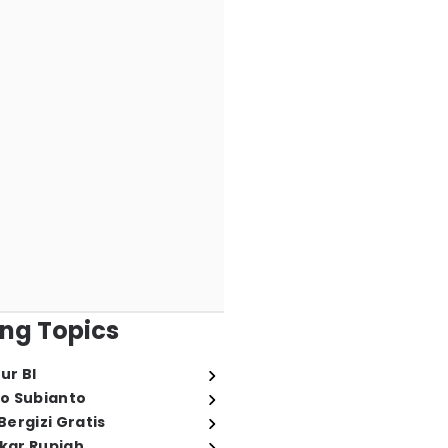
ng Topics
ur BI
o Subianto
ergizi Gratis
ukar Rupiah