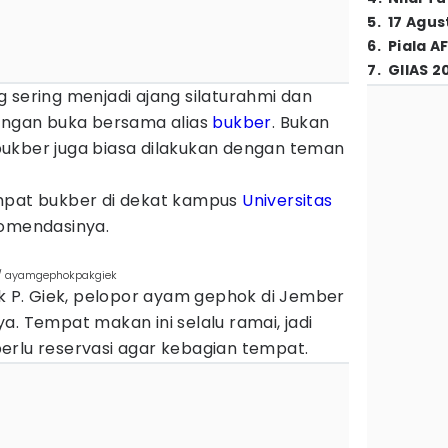
5
.
17 Agus
6
.
Piala A
7
.
GIIAS 2
ring menjadi ajang silaturahmi dan
gan buka bersama alias
bukber
. Bukan
ukber juga biasa dilakukan dengan teman
.
empat bukber di dekat kampus
Universitas
komendasinya.
m/ ayamgephokpakgiek
P. Giek, pelopor ayam gephok di Jember
a. Tempat makan ini selalu ramai, jadi
erlu reservasi agar kebagian tempat.