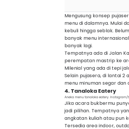
Mengusung konsep pujaser
menu di dalamnya. Mulai dar
kebuli hingga seblak. Belu
banyak menu internasional
banyak lagi.
Tempatnya ada di Jalan Kal
perempatan mastrip ke arah
Milenial yang ada di tepi jal
Selain pujasera, di lantai 
menu minuman segar dan a
4. Tanaloka Eatery
Aneka menu tanaloka eatery. Instagram/t
Jika acara bukbermu puny
jadi pilihan. Tempatnya ya
angkatan kuliah atau pun k
Tersedia area indoor, outdo