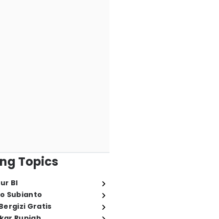
ng Topics
ur BI
o Subianto
ergizi Gratis
ukar Rupiah