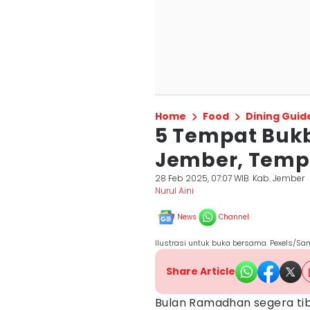
Home
Food
Dining Guid
5 Tempat Bukb
Jember, Tem
28 Feb 2025, 07:07 WIB
Kab. Jember
Nurul Aini
News
Channel
Ilustrasi untuk buka bersama. Pexels/Sa
Share Article
Bulan Ramadhan segera tib