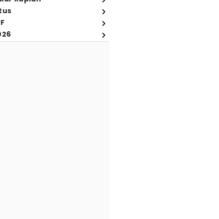
tus
FF
026