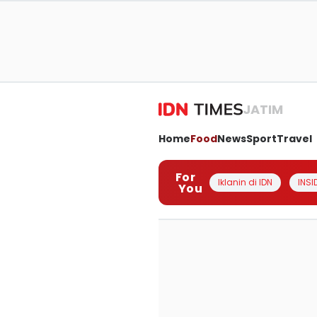
JATIM
Home
Food
News
Sport
Travel
For
Iklanin di IDN
INSI
You