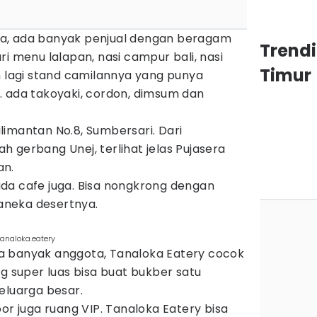
a, ada banyak penjual dengan beragam
Trend
i menu lalapan, nasi campur bali, nasi
Timur
m lagi stand camilannya yang punya
. ada takoyaki, cordon, dimsum dan
imantan No.8, Sumbersari. Dari
 gerbang Unej, terlihat jelas Pujasera
an.
2 ada cafe juga. Bisa nongkrong dengan
neka desertnya.
analoka.eatery
a banyak anggota, Tanaloka Eatery cocok
ng super luas bisa buat bukber satu
eluarga besar.
or juga ruang VIP. Tanaloka Eatery bisa