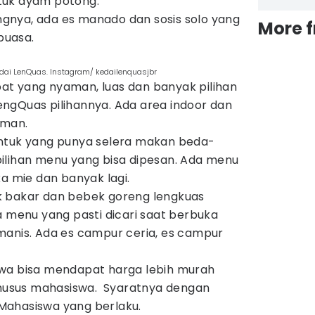
tuk ayam potong.
gnya, ada es manado dan sosis solo yang
More 
puasa.
dai LenQuas. Instagram/ kedailenquasjbr
t yang nyaman, luas dan banyak pilihan
ngQuas pilihannya. Ada area indoor dan
aman.
untuk yang punya selera makan beda-
ilihan menu yang bisa dipesan. Ada menu
ka mie dan banyak lagi.
k bakar dan bebek goreng lengkuas
a menu yang pasti dicari saat berbuka
manis. Ada es campur ceria, es campur
swa bisa mendapat harga lebih murah
usus mahasiswa. Syaratnya dengan
Mahasiswa yang berlaku.