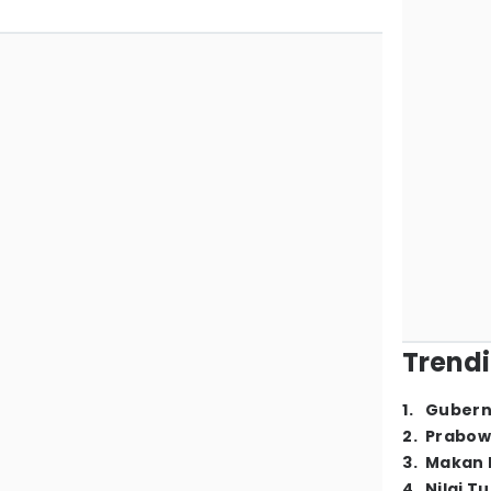
Trendi
1
.
Gubern
2
.
Prabow
3
.
Makan B
4
.
Nilai T