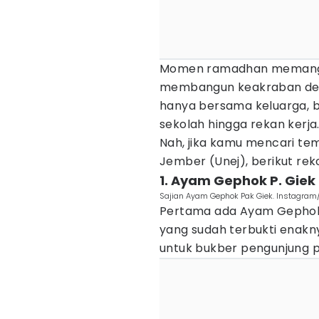
Momen ramadhan memang se
membangun keakraban den
hanya bersama keluarga, b
sekolah hingga rekan kerja
Nah, jika kamu mencari t
Jember (Unej), berikut re
1. Ayam Gephok P. Giek
Sajian Ayam Gephok Pak Giek. Instagra
Pertama ada Ayam Gephok 
yang sudah terbukti enakny
untuk bukber pengunjung p