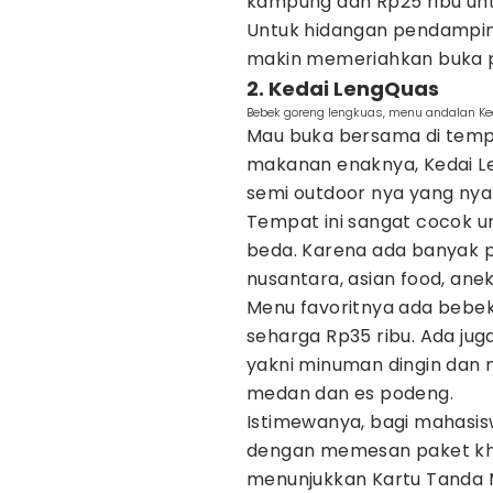
kampung dan Rp25 ribu un
Untuk hidangan pendampin
makin memeriahkan buka 
2. Kedai LengQuas
Bebek goreng lengkuas, menu andalan Ke
Mau buka bersama di tempa
makanan enaknya, Kedai Le
semi outdoor nya yang ny
Tempat ini sangat cocok 
beda. Karena ada banyak p
nusantara, asian food, ane
Menu favoritnya ada bebe
seharga Rp35 ribu. Ada jug
yakni minuman dingin dan 
medan dan es podeng.
Istimewanya, bagi mahasi
dengan memesan paket kh
menunjukkan Kartu Tanda 