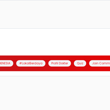
DENESIA
#LokalBerdaya
Profil Dokter
Quiz
Join Comm