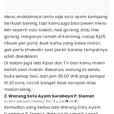
Menu andalannya tentu saja soto ayam kampung
berkuah bening, tapi kamu juga bisa pesen menu
lain seperti soto babat, nasi goreng, atau mie
goreng. Harganya ramah di kantong, cukup Rp15
ribuan per porsi. Buat kamu yang bawa motor,
gak perlu khawatir soal parkir karena tempatnya
udah disediakan.
Di dalam juga ada kipas dan TV biar kamu makin
betah saat makan. Biasanya, warung ini selalu
buka setiap hari, dari jam 06.00 WIB pagi sampai
16.30 sore, cocok banget buat sarapan atau
makan siang.
2. Warung Soto Ayam Surabaya P. Slamet
Ilsutrasi soto ayam (Pixabay/-Rita-👩‍🍳 und 📷 mit ❤)
Kemudian yang kedua ada Warung Soto Ayam
Surabaya P. Slamet. Warung ini sangat cocok