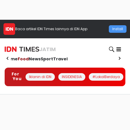
Baca artikel
IDN Times
lainnya di IDN App
Install
JATIM
Home
Food
News
Sport
Travel
For
Iklanin di IDN
INSIDENESIA
#LokalBerdaya
You