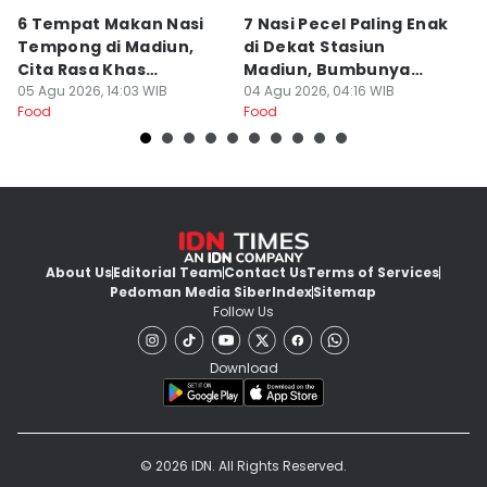
6 Tempat Makan Nasi
7 Nasi Pecel Paling Enak
5
Tempong di Madiun,
di Dekat Stasiun
S
Cita Rasa Khas
Madiun, Bumbunya
A
Banyuwangi
05 Agu 2026, 14:03 WIB
Khas
04 Agu 2026, 04:16 WIB
03
Food
Food
Fo
About Us
Editorial Team
Contact Us
Terms of Services
Pedoman Media Siber
Index
Sitemap
Follow Us
Download
© 2026 IDN. All Rights Reserved.