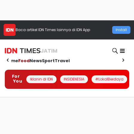
Baca artikel
IDN Times
lainnya di IDN App
Install
JATIM
Home
Food
News
Sport
Travel
For
Iklanin di IDN
INSIDENESIA
#LokalBerdaya
You