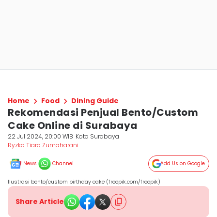
Home
Food
Dining Guide
Rekomendasi Penjual Bento/Custom
Cake Online di Surabaya
22 Jul 2024, 20:00 WIB
Kota Surabaya
Ryzka Tiara Zumaharani
News
Channel
Add Us on Google
Ilustrasi bento/custom birthday cake (freepik.com/freepik)
Share Article