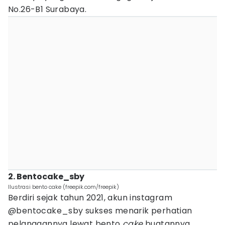
No.26-B1 Surabaya.
2. Bentocake_sby
Ilustrasi bento cake (freepik.com/freepik)
Berdiri sejak tahun 2021, akun instagram
@bentocake_sby sukses menarik perhatian
pelanggannya lewat bento
cake
buatannya.