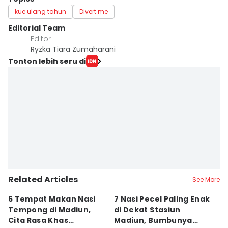
kue ulang tahun
Divert me
Editorial Team
Editor
Ryzka Tiara Zumaharani
Tonton lebih seru di
Related Articles
See More
6 Tempat Makan Nasi
7 Nasi Pecel Paling Enak
5
Tempong di Madiun,
di Dekat Stasiun
S
Cita Rasa Khas
Madiun, Bumbunya
A