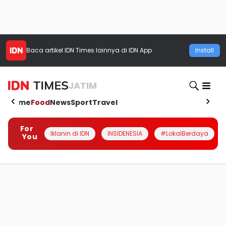
Baca artikel
IDN Times
lainnya di IDN App
Install
JATIM
Home
Food
News
Sport
Travel
For
Iklanin di IDN
INSIDENESIA
#LokalBerdaya
You