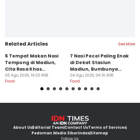
Related Articles
See More
6 Tempat Makan Nasi
7 Nasi Pecel Paling Enak
5
Tempong di Madiun,
di Dekat Stasiun
S
Cita Rasa Khas
Madiun, Bumbunya
A
Banyuwangi
05 Agu 2026, 14:03 WIB
Khas
04 Agu 2026, 04:16 WIB
03
Food
Food
Fo
About Us
Editorial Team
Contact Us
Terms of Services
Pedoman Media Siber
Index
Sitemap
Follow Us