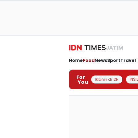
JATIM
Home
Food
News
Sport
Travel
For
Iklanin di IDN
INSI
You