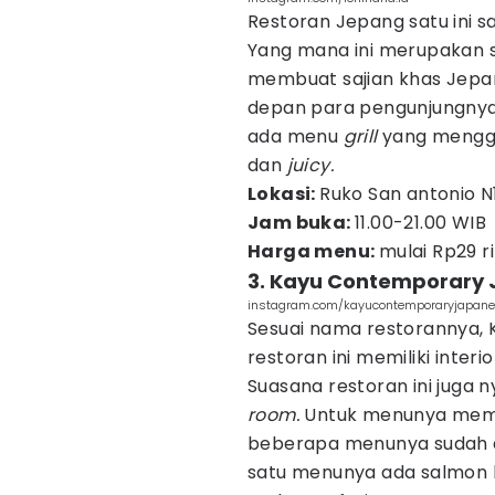
Restoran Jepang satu ini s
Yang mana ini merupakan s
membuat sajian khas Jepang
depan para pengunjungnya. 
ada menu
grill
yang menggu
dan
juicy.
Lokasi:
Ruko San antonio N
Jam buka:
11.00-21.00 WIB
Harga menu:
mulai Rp29 r
3. Kayu Contemporary 
instagram.com/kayucontemporaryjapan
Sesuai nama restorannya,
restoran ini memiliki inter
Suasana restoran ini juga n
room.
Untuk menunya memi
beberapa menunya sudah 
satu menunya ada salmon 