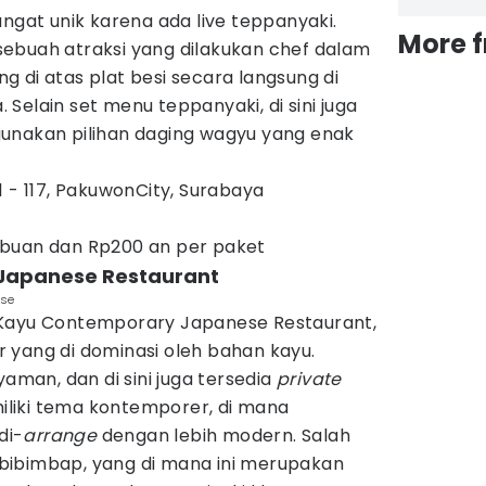
angat unik karena ada live teppanyaki.
More 
ebuah atraksi yang dilakukan chef dalam
 di atas plat besi secara langsung di
Selain set menu teppanyaki, di sini juga
nakan pilihan daging wagyu yang enak
1 - 117, PakuwonCity, Surabaya
ibuan dan Rp200 an per paket
Japanese Restaurant
ese
 Kayu Contemporary Japanese Restaurant,
ior yang di dominasi oleh bahan kayu.
yaman, dan di sini juga tersedia
private
liki tema kontemporer, di mana
di-
arrange
dengan lebih modern. Salah
bibimbap, yang di mana ini merupakan