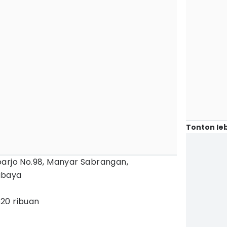
Tonton leb
arjo No.98, Manyar Sabrangan,
abaya
p20 ribuan