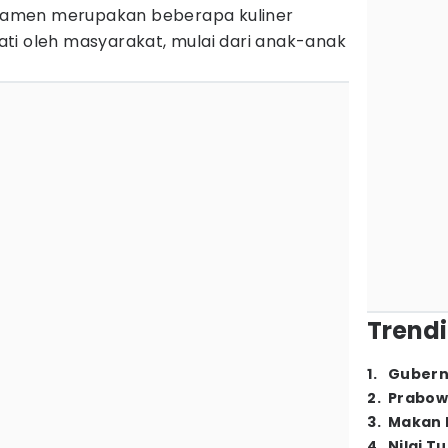
n ramen merupakan beberapa kuliner
ti oleh masyarakat, mulai dari anak-anak
Trendi
1
.
Gubern
2
.
Prabow
3
.
Makan B
4
.
Nilai T