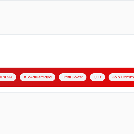
DENESIA
#LokalBerdaya
Profil Dokter
Quiz
Join Comm