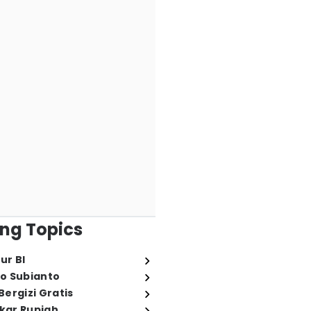
ng Topics
ur BI
o Subianto
ergizi Gratis
ukar Rupiah