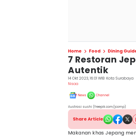
Home
Food
Dining Guid
7 Restoran Je
Autentik
14 Okt 2023, 16:01 WIB
Kota Surabaya
Nisaa
News
Channel
ilustrasi sushi (freepik.com/jcomp)
Share Article
Makanan khas Jepang menj