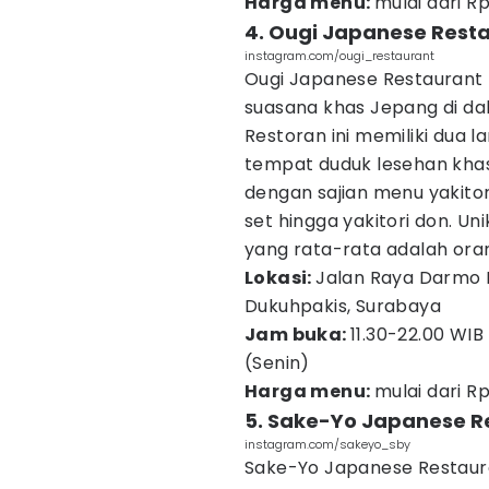
Harga menu:
mulai dari R
4. Ougi Japanese Rest
instagram.com/ougi_restaurant
Ougi Japanese Restaurant
suasana khas Jepang di dal
Restoran ini memiliki dua l
tempat duduk lesehan khas 
dengan sajian menu yakitor
set hingga yakitori don. Un
yang rata-rata adalah oran
Lokasi:
Jalan Raya Darmo P
Dukuhpakis, Surabaya
Jam buka:
11.30-22.00 WIB
(Senin)
Harga menu:
mulai dari R
5. Sake-Yo Japanese R
instagram.com/sakeyo_sby
Sake-Yo Japanese Restaur