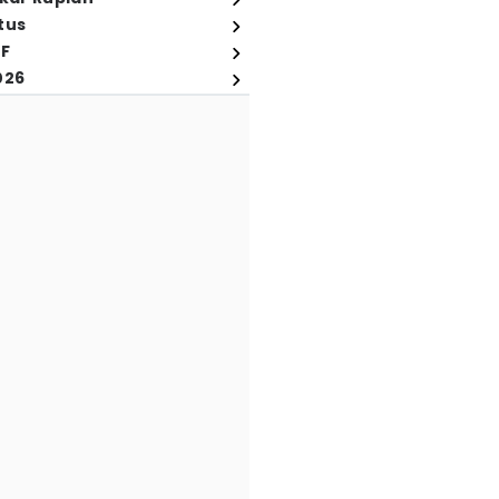
tus
FF
026