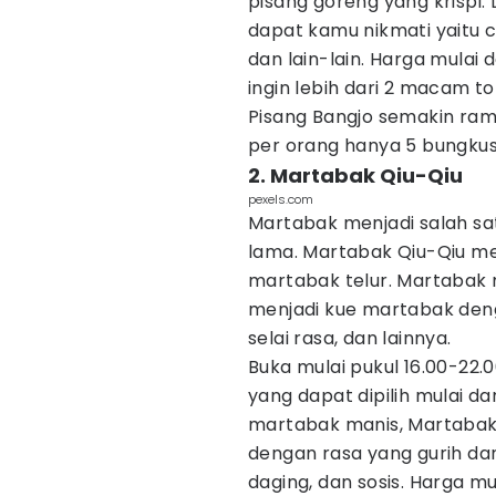
pisang goreng yang krispi.
dapat kamu nikmati yaitu co
dan lain-lain. Harga mulai 
ingin lebih dari 2 macam to
Pisang Bangjo semakin ram
per orang hanya 5 bungkus 
2. Martabak Qiu-Qiu
pexels.com
Martabak menjadi salah sa
lama. Martabak Qiu-Qiu men
martabak telur. Martabak 
menjadi kue martabak denga
selai rasa, dan lainnya.
Buka mulai pukul 16.00-22
yang dapat dipilih mulai da
martabak manis, Martabak 
dengan rasa yang gurih dan 
daging, dan sosis. Harga m