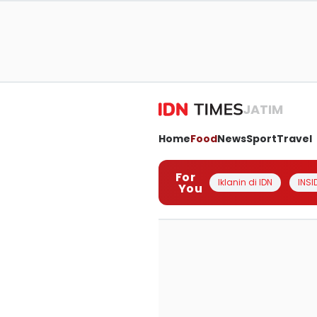
JATIM
Home
Food
News
Sport
Travel
For
Iklanin di IDN
INSI
You