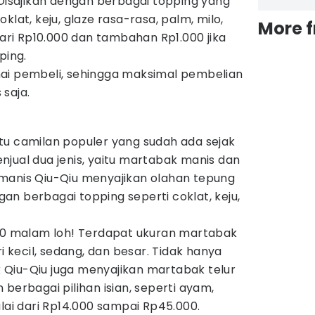
 Disajikan dengan berbagai topping yang
klat, keju, glaze rasa-rasa, palm, milo,
More 
dari Rp10.000 dan tambahan Rp1.000 jika
ping.
ai pembeli, sehingga maksimal pembelian
saja.
tu camilan populer yang sudah ada sejak
jual dua jenis, yaitu martabak manis dan
manis Qiu-Qiu menyajikan olahan tepung
n berbagai topping seperti coklat, keju,
.00 malam loh! Terdapat ukuran martabak
ri kecil, sedang, dan besar. Tidak hanya
Qiu-Qiu juga menyajikan martabak telur
berbagai pilihan isian, seperti ayam,
ulai dari Rp14.000 sampai Rp45.000.