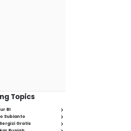
ng Topics
ur BI
o Subianto
ergizi Gratis
ukar Rupiah