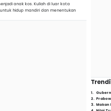
jadi anak kos. Kuliah di luar kota
ntuk hidup mandiri dan menentukan
Trendi
1
.
Gubern
2
.
Prabow
3
.
Makan B
4
.
Nilai T