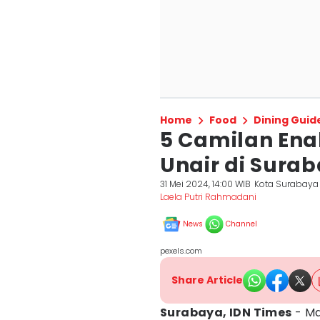
Home
Food
Dining Guid
5 Camilan En
Unair di Sura
31 Mei 2024, 14:00 WIB
Kota Surabaya
Laela Putri Rahmadani
News
Channel
pexels.com
Share Article
Surabaya, IDN Times
- Ma