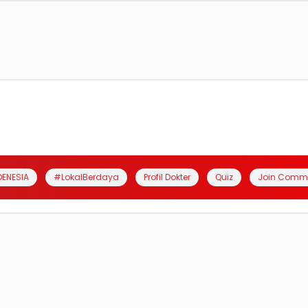
DENESIA
#LokalBerdaya
Profil Dokter
Quiz
Join Comm