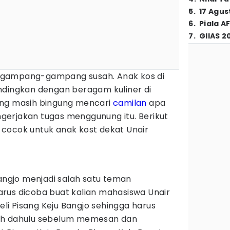
5
.
17 Agus
6
.
Piala A
7
.
GIIAS 2
 gampang-gampang susah. Anak kos di
ndingkan dengan beragam kuliner di
ang masih bingung mencari
camilan
apa
erjakan tugas menggunung itu. Berikut
cocok untuk anak kost dekat Unair
Bangjo menjadi salah satu teman
rus dicoba buat kalian mahasiswa Unair
i Pisang Keju Bangjo sehingga harus
ih dahulu sebelum memesan dan