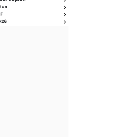
tus
FF
026