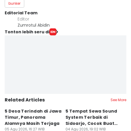
bunker
Editorial Team
Editor
Zumrotul Abidin
Tonton lebih seru di
Related Articles
See More
5 Desa Terindah di Jawa
5 Tempat Sewa Sound
7 
Timur, Panorama
System Terbaik di
P
Alamnya Masih Terjaga
Sidoarjo, Cocok Buat
M
05 Agu 2026, 16:27 WIB
Agustusan
04 Agu 2026, 19:02 WIB
A
04