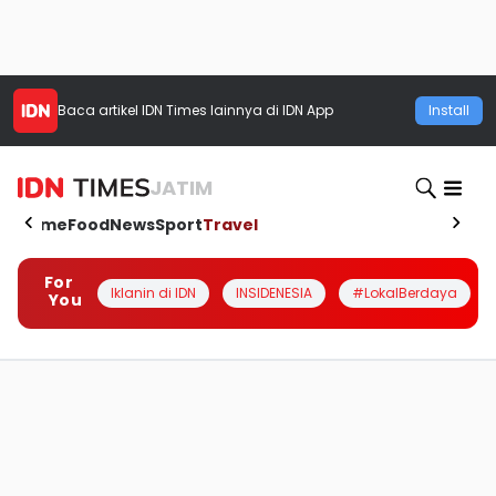
Baca artikel
IDN Times
lainnya di IDN App
Install
JATIM
Home
Food
News
Sport
Travel
For
Iklanin di IDN
INSIDENESIA
#LokalBerdaya
You