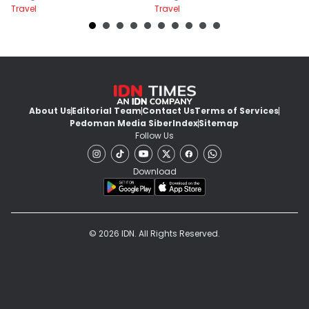
Travel
Travel
Tr
About Us
Editorial Team
Contact Us
Terms of Services
Pedoman Media Siber
Index
Sitemap
Follow Us
Download
© 2026 IDN. All Rights Reserved.